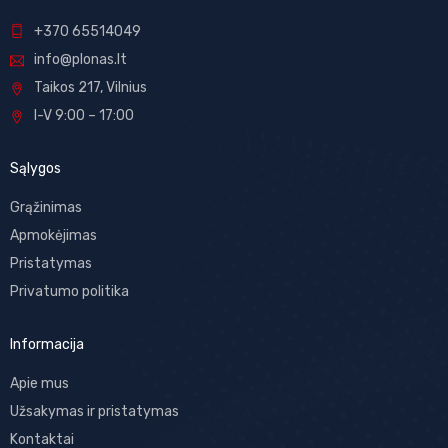
+370 65514049
info@plonas.lt
Taikos 217, Vilnius
I-V 9:00 – 17:00
Sąlygos
Grąžinimas
Apmokėjimas
Pristatymas
Privatumo politika
Informacija
Apie mus
Užsakymas ir pristatymas
Kontaktai