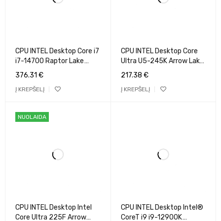
CPU INTEL Desktop Core i7
CPU INTEL Desktop Core
i7-14700 Raptor Lake
Ultra U5-245K Arrow Lake
2100 MHz Cores 20 33MB
4200 MHz Cores 14 24MB
376.31
€
217.38
€
Socket LGA1700 65 Watts
Socket LGA1851 125
Į KREPŠELĮ
Į KREPŠELĮ
GPU UHD 770 BOX
Watts BOX
BX8071514700SRN40
BX80768245KSRQCT
NUOLAIDA
CPU INTEL Desktop Intel
CPU INTEL Desktop Intel®
Core Ultra 225F Arrow
CoreT i9 i9-12900K