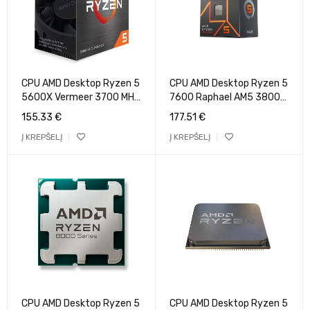
CPU AMD Desktop Ryzen 5
CPU AMD Desktop Ryzen 5
5600X Vermeer 3700 MHz
7600 Raphael AM5 3800
Cores 6 32MB Socket
MHz Cores 6 32MB Socket
155.33
€
177.51
€
SAM4 65 Watts BOX 100-
SAM5 65 Watts GPU
Į KREPŠELĮ
Į KREPŠELĮ
100000065BOX
Radeon BOX 100-
100001015BOX
CPU AMD Desktop Ryzen 5
CPU AMD Desktop Ryzen 5