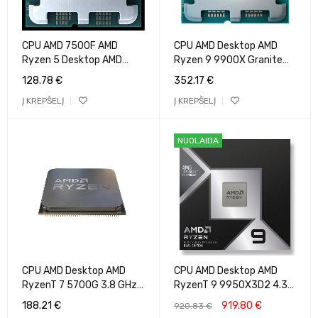
CPU AMD 7500F AMD
CPU AMD Desktop AMD
Ryzen 5 Desktop AMD
Ryzen 9 9900X Granite
RyzenT 5 7500F 3.7 GHz
Ridge AM5 4400 MHz
128.78
€
352.17
€
6xCores Cache 32 MB
Cores 12 64MB Socket
Į KREPŠELĮ
Į KREPŠELĮ
Socket Socket AM5 TDP
SAM5 120 Watts GPU
65 W Tray 100-
Radeon OEM 100-
000000597
000000662
NUOLAIDA
CPU AMD Desktop AMD
CPU AMD Desktop AMD
RyzenT 7 5700G 3.8 GHz
RyzenT 9 9950X3D2 4.3
8xCores Cache 16 MB
GHz 16xCores Cache 192
188.21
€
919.80
€
920.83
€
Socket Socket AM4 TDP
MB Socket Socket AM5