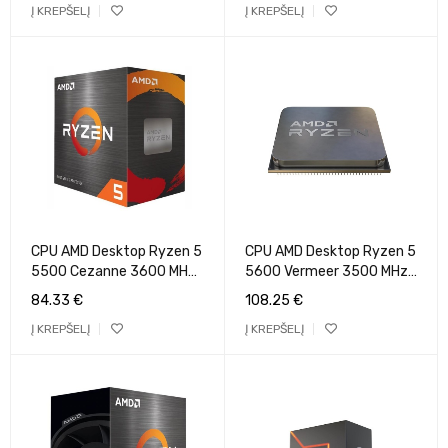
Į KREPŠELĮ
Į KREPŠELĮ
65 W GPU Yes Tray 100-
TDP 200 W GPU Yes Box
000000263
100-100001978WOF
CPU AMD Desktop Ryzen 5
CPU AMD Desktop Ryzen 5
5500 Cezanne 3600 MHz
5600 Vermeer 3500 MHz
Cores 6 16MB Socket
Cores 6 32MB Socket
84.33
€
108.25
€
SAM4 65 Watts BOX 100-
SAM4 65 Watts OEM 100-
Į KREPŠELĮ
Į KREPŠELĮ
100000457BOX
000000927