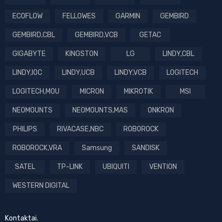
ECOFLOW
FELLOWES
GARMIN
GEMBIRD
GEMBIRD,CBL
GEMBIRD,VCB
GETAC
GIGABYTE
KINGSTON
LG
LINDY,CBL
LINDY,IOC
LINDY,UCB
LINDY,VCB
LOGITECH
LOGITECH,MOU
MICRON
MIKROTIK
MSI
NEOMOUNTS
NEOMOUNTS,MAS
ONKRON
PHILIPS
RIVACASE,NBC
ROBOROCK
ROBOROCK,VRA
Samsung
SANDISK
SATEL
TP-LINK
UBIQUITI
VENTION
WESTERN DIGITAL
Kontaktai.