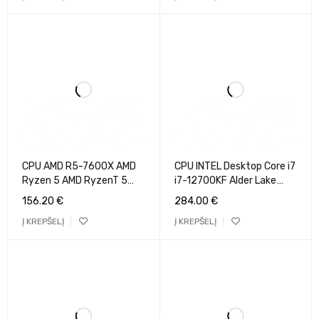
Radeon OEM 100-
100-000000719
000001084
CPU AMD R5-7600X AMD
CPU INTEL Desktop Core i7
Ryzen 5 AMD RyzenT 5
i7-12700KF Alder Lake
7600X 4.7 GHz 6xCores
3600 MHz Cores 12 25MB
156.20
€
284.00
€
Cache 32 MB Socket
Socket LGA1700 125
Į KREPŠELĮ
Į KREPŠELĮ
Socket AM5 TDP 105 W
Watts BOX
GPU Yes Box 100-
BX8071512700KFSRL4P
100000593WOF