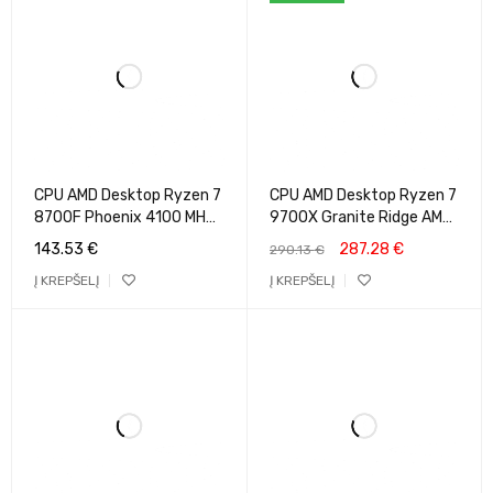
CPU AMD Desktop Ryzen 7
CPU AMD Desktop Ryzen 7
8700F Phoenix 4100 MHz
9700X Granite Ridge AM5
Cores 8 8MB Socket SAM5
3800 MHz Cores 8 32MB
143.53
€
287.28
€
290.13
€
65 Watts OEM 100-
Socket SAM5 65 Watts
Į KREPŠELĮ
Į KREPŠELĮ
000001590
GPU Radeon BOX 100-
100001404WOF