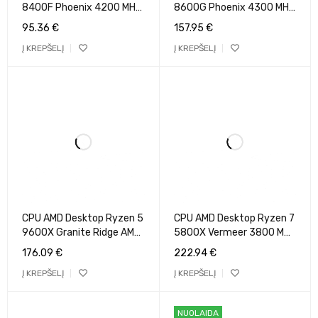
8400F Phoenix 4200 MHz
8600G Phoenix 4300 MHz
Cores 6 6MB Socket SAM5
Cores 6 16MB Socket
95.36
€
157.95
€
65 Watts OEM 100-
SAM5 65 Watts GPU
Į KREPŠELĮ
Į KREPŠELĮ
000001591
Radeon BOX 100-
100001237BOX
CPU AMD Desktop Ryzen 5
CPU AMD Desktop Ryzen 7
9600X Granite Ridge AM5
5800X Vermeer 3800 MHz
3900 MHz Cores 6 32MB
Cores 8 32MB Socket
176.09
€
222.94
€
Socket SAM5 65 Watts
SAM4 105 Watts BOX 100-
Į KREPŠELĮ
Į KREPŠELĮ
GPU Radeon OEM 100-
100000063WOF
000001405
NUOLAIDA