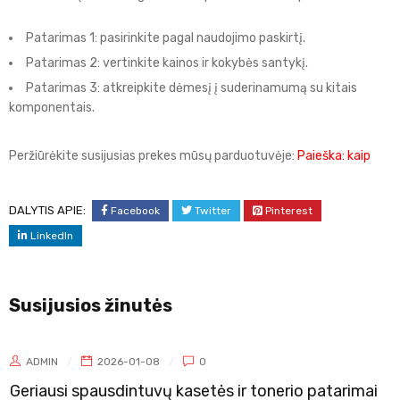
Patarimas 1: pasirinkite pagal naudojimo paskirtį.
Patarimas 2: vertinkite kainos ir kokybės santykį.
Patarimas 3: atkreipkite dėmesį į suderinamumą su kitais
komponentais.
Peržiūrėkite susijusias prekes mūsų parduotuvėje:
Paieška: kaip
DALYTIS APIE:
Facebook
Twitter
Pinterest
LinkedIn
Susijusios žinutės
ADMIN
2026-01-08
0
Geriausi spausdintuvų kasetės ir tonerio patarimai