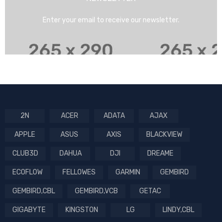
Enter your email to receive our newsletter.
2N
ACER
ADATA
AJAX
APPLE
ASUS
AXIS
BLACKVIEW
CLUB3D
DAHUA
DJI
DREAME
ECOFLOW
FELLOWES
GARMIN
GEMBIRD
GEMBIRD,CBL
GEMBIRD,VCB
GETAC
GIGABYTE
KINGSTON
LG
LINDY,CBL