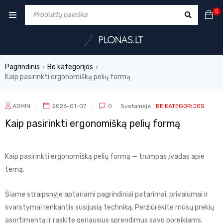
0
Pagrindinis
Be kategorijos
›
›
Kaip pasirinkti ergonomišką pelių formą
ADMIN
2026-01-07
0
Svetainėje
BE KATEGORIJOS
Kaip pasirinkti ergonomišką pelių formą
Kaip pasirinkti ergonomišką pelių formą — trumpas įvadas apie
temą.
Šiame straipsnyje aptariami pagrindiniai patarimai, privalumai ir
svarstymai renkantis susijusią techniką. Peržiūrėkite mūsų prekių
asortimentą ir raskite geriausius sprendimus savo poreikiams.