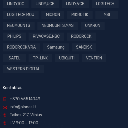
LINDY,IOC
LINDY,UCB
LINDY,VCB
LOGITECH
LOGITECH,MOU
MICRON
MIKROTIK
MSI
NEOMOUNTS
NEOMOUNTS,MAS
ONKRON
PHILIPS
RIVACASE,NBC
ROBOROCK
ROBOROCK,VRA
Samsung
SANDISK
SATEL
TP-LINK
UBIQUITI
VENTION
WESTERN DIGITAL
Kontaktai.
+370 65514049
info@plonas.lt
Taikos 217, Vilnius
I-V 9:00 – 17:00