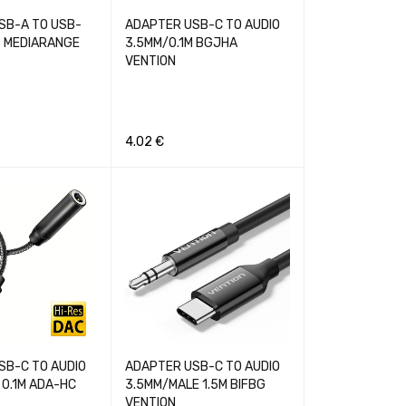
SB-A TO USB-
ADAPTER USB-C TO AUDIO
 MEDIARANGE
3.5MM/0.1M BGJHA
VENTION
4.02
€
GREITA PERŽIŪRA
Į KREPŠELĮ
GREITA PERŽIŪRA
SB-C TO AUDIO
ADAPTER USB-C TO AUDIO
 0.1M ADA-HC
3.5MM/MALE 1.5M BIFBG
VENTION