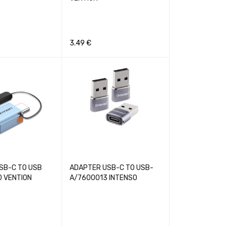
3.49
€
GREITA PERŽIŪRA
Į KREPŠELĮ
GREITA PERŽIŪRA
SB-C TO USB
ADAPTER USB-C TO USB-
 VENTION
A/7600013 INTENSO