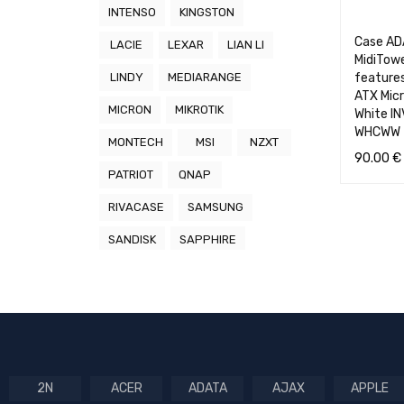
INTENSO
KINGSTON
Case AD
LACIE
LEXAR
LIAN LI
MidiTow
LINDY
MEDIARANGE
feature
ATX Micr
MICRON
MIKROTIK
White I
WHCWW
MONTECH
MSI
NZXT
90.00
€
PATRIOT
QNAP
Į KREPŠEL
RIVACASE
SAMSUNG
SANDISK
SAPPHIRE
SEAGATE
SEASONIC
STYLIES
SUPERMICRO
SYNOLOGY
TECNOWARE
TOSHIBA
TP-LINK
2N
ACER
ADATA
AJAX
APPLE
TRANSCEND
TRUST