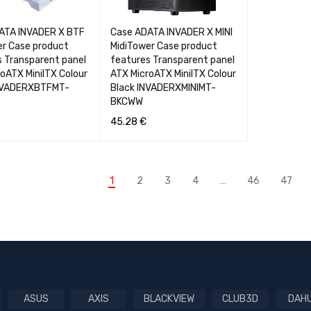
ATA INVADER X BTF
Case ADATA INVADER X MINI
er Case product
MidiTower Case product
s Transparent panel
features Transparent panel
oATX MiniITX Colour
ATX MicroATX MiniITX Colour
NVADERXBTFMT-
Black INVADERXMINIMT-
BKCWW
45.28
€
Į
GREITA PERŽIŪRA
Į KREPŠELĮ
GREITA PERŽIŪRA
1
2
3
4
…
46
47
ASUS
AXIS
BLACKVIEW
CLUB3D
DAH