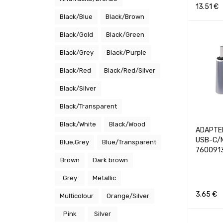
13.51
€
Black/Blue
Black/Brown
Į KREPŠEL
Black/Gold
Black/Green
Black/Grey
Black/Purple
Black/Red
Black/Red/Silver
Black/Silver
Black/Transparent
Black/White
Black/Wood
ADAPTE
USB-C/
Blue,Grey
Blue/Transparent
760091
Brown
Dark brown
Grey
Metallic
3.65
€
Multicolour
Orange/Silver
Į KREPŠEL
Pink
Silver