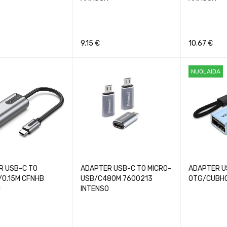
9.15
€
10.67
€
Į
GREITA PERŽIŪRA
Į KREPŠELĮ
GREITA PERŽIŪRA
Į KREPŠELĮ
NUOLAIDA
R USB-C TO
ADAPTER USB-C TO MICRO-
ADAPTER U
/0.15M CFNHB
USB/C480M 7600213
OTG/CUBH0
N
INTENSO