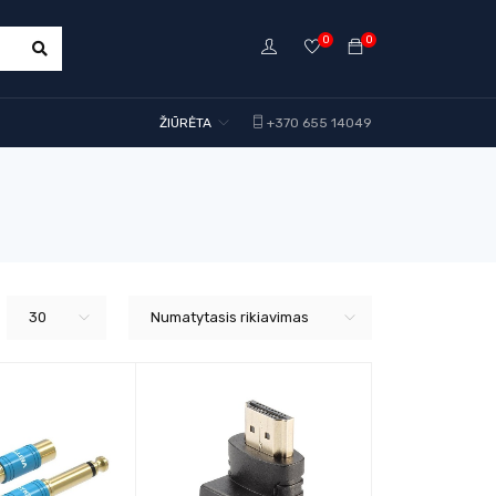
0
0
ŽIŪRĖTA
+370 655 14049
30
Numatytasis rikiavimas