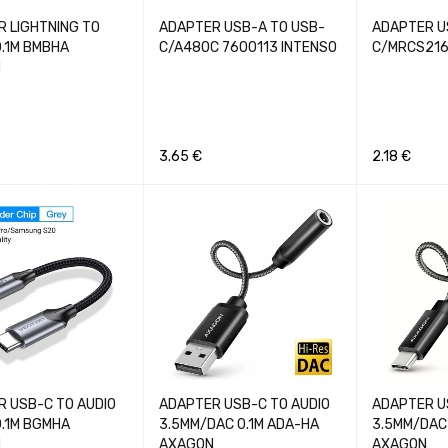
 LIGHTNING TO
ADAPTER USB-A TO USB-
ADAPTER U
.1M BMBHA
C/A480C 7600113 INTENSO
C/MRCS216
N
3.65
€
2.18
€
Į
GREITA PERŽIŪRA
Į KREPŠELĮ
GREITA PERŽIŪRA
Į KREPŠELĮ
 USB-C TO AUDIO
ADAPTER USB-C TO AUDIO
ADAPTER U
.1M BGMHA
3.5MM/DAC 0.1M ADA-HA
3.5MM/DAC
N
AXAGON
AXAGON