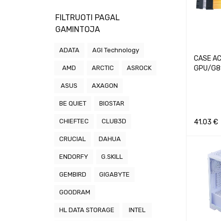
FILTRUOTI PAGAL
GAMINTOJA
ADATA
AGI Technology
CASE AC
GPU/G89
AMD
ARCTIC
ASROCK
ASUS
AXAGON
BE QUIET
BIOSTAR
CHIEFTEC
CLUB3D
41.03
€
Į KREPŠEL
CRUCIAL
DAHUA
ENDORFY
G.SKILL
GEMBIRD
GIGABYTE
GOODRAM
HL DATA STORAGE
INTEL