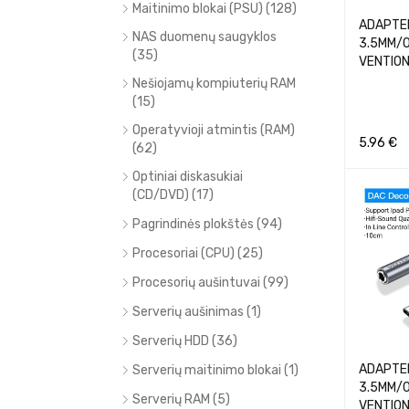
Maitinimo blokai (PSU) (128)
ADAPTER
NAS duomenų saugyklos
3.5MM/0
(35)
VENTIO
Nešiojamų kompiuterių RAM
(15)
Operatyvioji atmintis (RAM)
5.96
€
(62)
Į KREPŠEL
Optiniai diskasukiai
(CD/DVD) (17)
Pagrindinės plokštės (94)
Procesoriai (CPU) (25)
Procesorių aušintuvai (99)
Serverių aušinimas (1)
Serverių HDD (36)
ADAPTER
Serverių maitinimo blokai (1)
3.5MM/0
Serverių RAM (5)
VENTIO