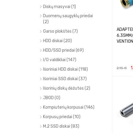
Diskų masyvai (1)
Duomenų saugyklų priedai
(2)
ADAPTER
Garso plokštės (7)
6.35MM
HDD diskai (20)
VENTIO
HDD/SSD priedai (69)
I/O valdikliai (147)
1
2.15
€
Išoriniai HDD diskai (118)
Į KREPŠEL
Išoriniai SSD diskai (37)
Išorinių diskų dėžutės (2)
JBOD (0)
Kompiuterių korpusai (146)
Korpusų priedai (10)
M.2 SSD diskai (83)