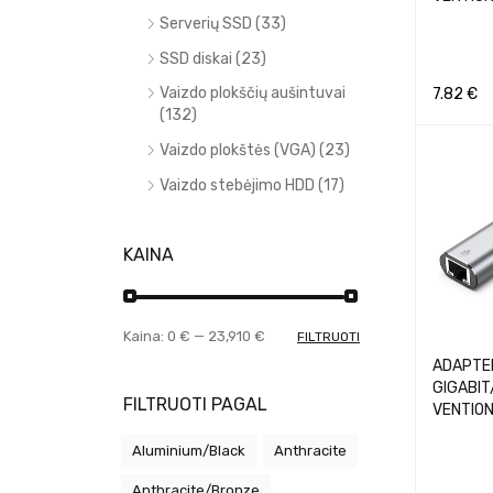
Serverių SSD (33)
SSD diskai (23)
Vaizdo plokščių aušintuvai
7.82
€
(132)
Į KREPŠEL
Vaizdo plokštės (VGA) (23)
Vaizdo stebėjimo HDD (17)
KAINA
Kaina:
0 €
—
23,910 €
FILTRUOTI
ADAPTE
GIGABIT
FILTRUOTI PAGAL
VENTIO
Aluminium/Black
Anthracite
Anthracite/Bronze