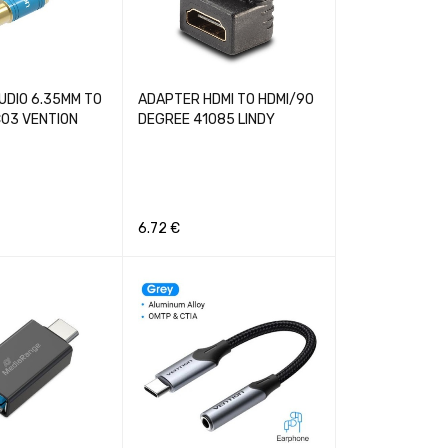
UDIO 6.35MM TO
ADAPTER HDMI TO HDMI/90
03 VENTION
DEGREE 41085 LINDY
6.72
€
GREITA PERŽIŪRA
Į KREPŠELĮ
GREITA PERŽIŪRA