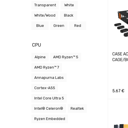
Transparent
White
White/Wood
Black
Blue
Green
Red
CPU
CASE A
Alpine
AMD Ryzen™ 5
CAGE/B
AMD Ryzen™ 7
Annapurna Labs
Cortex-A55
5.67
€
Intel Core Ultra 5
Į KREPŠEL
Intel® Celeron®
Realtek
Ryzen Embedded