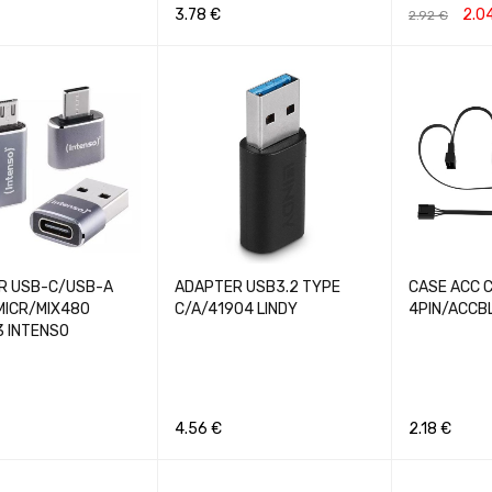
3.78
€
2.0
2.92
€
Į
GREITA PERŽIŪRA
Į KREPŠELĮ
GREITA PERŽIŪRA
Į KREPŠELĮ
R USB-C/USB-A
ADAPTER USB3.2 TYPE
CASE ACC 
MICR/MIX480
C/A/41904 LINDY
4PIN/ACCB
3 INTENSO
4.56
€
2.18
€
Į
GREITA PERŽIŪRA
Į KREPŠELĮ
GREITA PERŽIŪRA
Į KREPŠELĮ