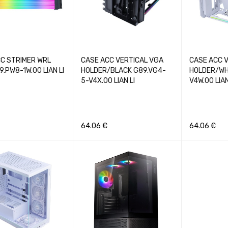
C STRIMER WRL
CASE ACC VERTICAL VGA
CASE ACC 
.PW8-1W.00 LIAN LI
HOLDER/BLACK G89.VG4-
HOLDER/WH
5-V4X.00 LIAN LI
V4W.00 LIAN
64.06
€
64.06
€
Į
GREITA PERŽIŪRA
Į KREPŠELĮ
GREITA PERŽIŪRA
Į KREPŠELĮ