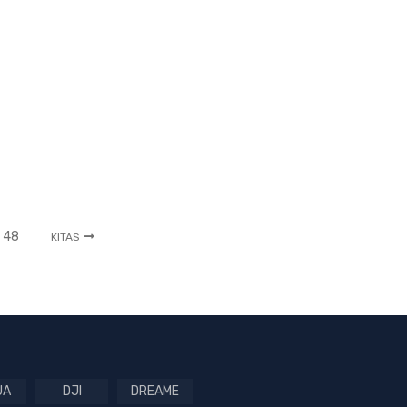
48
KITAS
UA
DJI
DREAME