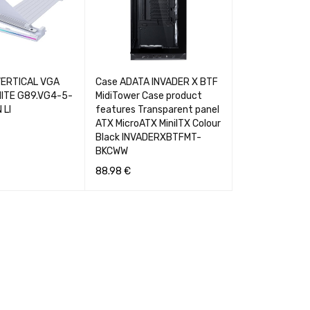
VERTICAL VGA
Case ADATA INVADER X BTF
ITE G89.VG4-5-
MidiTower Case product
 LI
features Transparent panel
ATX MicroATX MiniITX Colour
Black INVADERXBTFMT-
BKCWW
88.98
€
GREITA PERŽIŪRA
Į KREPŠELĮ
GREITA PERŽIŪRA