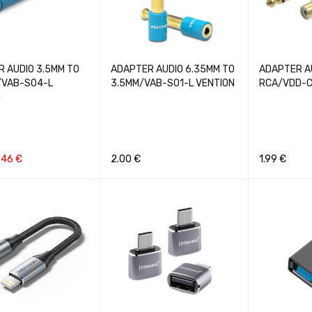
 AUDIO 3.5MM TO
ADAPTER AUDIO 6.35MM TO
ADAPTER A
/VAB-S04-L
3.5MM/VAB-S01-L VENTION
RCA/VDD-C
N
.46
€
2.00
€
1.99
€
Į
GREITA PERŽIŪRA
Į KREPŠELĮ
GREITA PERŽIŪRA
Į KREPŠELĮ