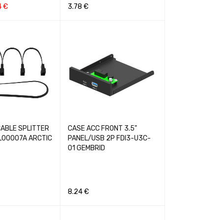
4
€
3.78
€
GREITA PERŽIŪRA
Į KREPŠELĮ
GREITA PERŽIŪRA
CABLE SPLITTER
CASE ACC FRONT 3.5"
L00007A ARCTIC
PANEL/USB 2P FDI3-U3C-
01 GEMBRID
8.24
€
GREITA PERŽIŪRA
Į KREPŠELĮ
GREITA PERŽIŪRA