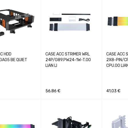
CC HDD
CASE ACC STRIMER WRL
CASE ACC 
GA05 BE QUIET
24P/G89.PW24-1W-T.00
2X8-PIN/C
LIAN LI
CPU.00 LIAN
56.86
€
41.03
€
Į
GREITA PERŽIŪRA
Į KREPŠELĮ
GREITA PERŽIŪRA
Į KREPŠELĮ