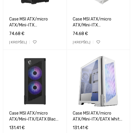
Case MSI ATX/micro
Case MSI ATX/micro
ATX/Mini-ITX
ATX/Mini-ITX
Black/Transparent Midi
White/Transparent Midi
74.68
€
74.68
€
Tower MAG PANO 130R PZ
Tower MAG PANO 130R PZ
Į KREPŠELĮ
Į KREPŠELĮ
MAGPANO130RPZ
WHITE
MAGPANO130RPZWHITE
Case MSI ATX/micro
Case MSI ATX/micro
ATX/Mini-ITX/EATX Black
ATX/Mini-ITX/EATX White
Midi Tower PC
Midi Tower PC
131.41
€
131.41
€
MPGVELOX300RAIRFLOWP
VELOX300RAIRFLOWPZWH