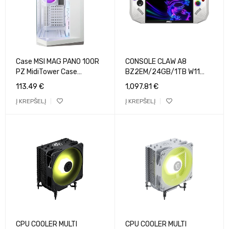
Case MSI MAG PANO 100R
CONSOLE CLAW A8
PZ MidiTower Case
BZ2EM/24GB/1TB W11
product features
BZ2EM-047NL MSI
113.49
€
1,097.81
€
Transparent panel ATX
Į KREPŠELĮ
Į KREPŠELĮ
MicroATX MiniITX Colour
White
MAGPANO100RPZWHITE
CPU COOLER MULTI
CPU COOLER MULTI