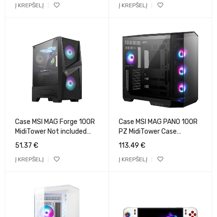
Į KREPŠELĮ
Į KREPŠELĮ
Z
Case MSI MAG Forge 100R
Case MSI MAG PANO 100R
MidiTower Not included
PZ MidiTower Case
ATX MicroATX MiniITX
product features
51.37
€
113.49
€
Colour Black
Transparent panel ATX
Į KREPŠELĮ
Į KREPŠELĮ
MAGFORGE100R
MicroATX MiniITX Colour
Black MAGPANO100RPZ