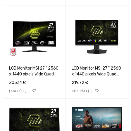
LCD Monitor MSI 27 " 2560
LCD Monitor MSI 27 " 2560
x 1440 pixels Wide Quad
x 1440 pixels Wide Quad
HD Native aspect ratio
HD Native aspect ratio
205.14
€
219.72
€
16:9 Curved MAG274CQF
16:9 LCD Flat
Į KREPŠELĮ
Į KREPŠELĮ
MAG274QPFE20