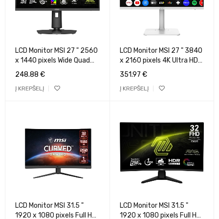
LCD Monitor MSI 27 " 2560
LCD Monitor MSI 27 " 3840
x 1440 pixels Wide Quad
x 2160 pixels 4K Ultra HD
HD Native aspect ratio
Native aspect ratio 16:9
248.88
€
351.97
€
16:9 LCD Flat
MODERNMD272UPSW
Į KREPŠELĮ
Į KREPŠELĮ
MAG274QPFX32
LCD Monitor MSI 31.5 "
LCD Monitor MSI 31.5 "
1920 x 1080 pixels Full HD
1920 x 1080 pixels Full HD