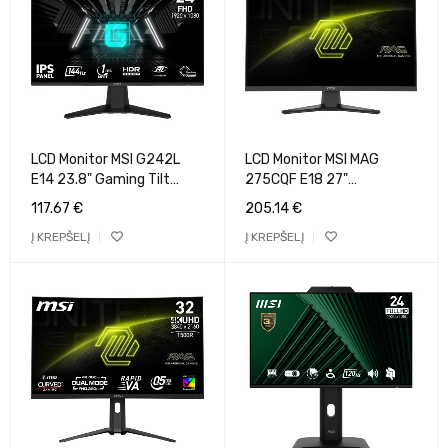
LCD Monitor MSI G242L
LCD Monitor MSI MAG
E14 23.8" Gaming Tilt
275CQF E18 27"
Matte Panel IPS
Gaming/Curved Matte
117.67
€
205.14
€
1920x1080 16:9 144Hz 1
Panel VA 2560x1440 16:9
Į KREPŠELĮ
Į KREPŠELĮ
ms Colour Black G242LE14
180Hz 0.5 ms Colour Black
MAG275CQFE18