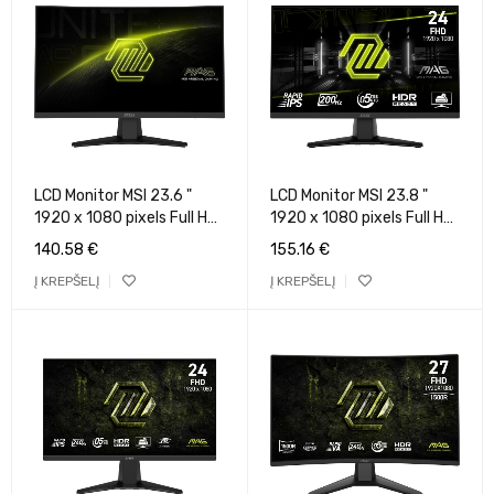
LCD Monitor MSI 23.6 "
LCD Monitor MSI 23.8 "
1920 x 1080 pixels Full HD
1920 x 1080 pixels Full HD
Native aspect ratio 16:9
Native aspect ratio 16:9
140.58
€
155.16
€
LCD Curved MAG244C
LCD Flat MAG242F
Į KREPŠELĮ
Į KREPŠELĮ