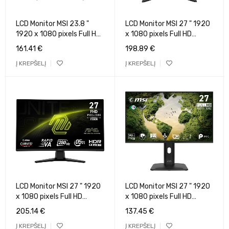
LCD Monitor MSI 23.8 "
LCD Monitor MSI 27 " 1920
1920 x 1080 pixels Full HD
x 1080 pixels Full HD
Native aspect ratio 16:9
Native aspect ratio 16:9
161.41
€
198.89
€
LCD Flat MAG245FX24
Curved MAG274CFX24
Į KREPŠELĮ
Į KREPŠELĮ
LCD Monitor MSI 27 " 1920
LCD Monitor MSI 27 " 1920
x 1080 pixels Full HD
x 1080 pixels Full HD
Native aspect ratio 16:9
Native aspect ratio 16:9
205.14
€
137.45
€
Curved MAG274CXF
LCD Flat
Į KREPŠELĮ
Į KREPŠELĮ
PROMP275PGNE14