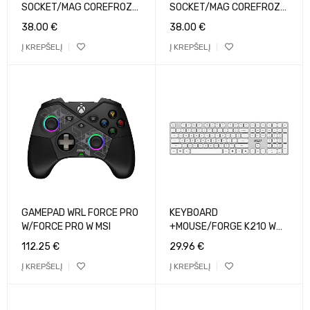
SOCKET/MAG COREFROZR
SOCKET/MAG COREFROZR
AA13 MSI
AA13 WHITE MSI
38.00
€
38.00
€
Į KREPŠELĮ
Į KREPŠELĮ
GAMEPAD WRL FORCE PRO
KEYBOARD
W/FORCE PRO W MSI
+MOUSE/FORGE K210 W
COMBO WHITE MSI
112.25
€
29.96
€
Į KREPŠELĮ
Į KREPŠELĮ