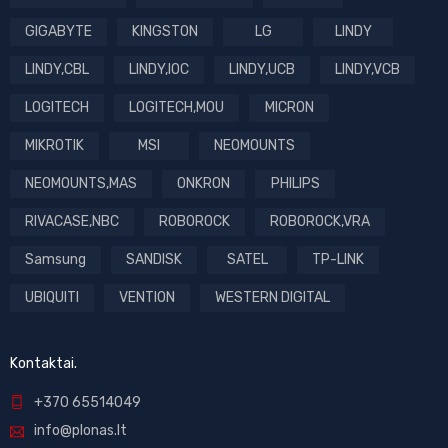
GIGABYTE
KINGSTON
LG
LINDY
LINDY,CBL
LINDY,IOC
LINDY,UCB
LINDY,VCB
LOGITECH
LOGITECH,MOU
MICRON
MIKROTIK
MSI
NEOMOUNTS
NEOMOUNTS,MAS
ONKRON
PHILIPS
RIVACASE,NBC
ROBOROCK
ROBOROCK,VRA
Samsung
SANDISK
SATEL
TP-LINK
UBIQUITI
VENTION
WESTERN DIGITAL
Kontaktai.
+370 65514049
info@plonas.lt