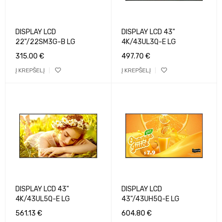
DISPLAY LCD
DISPLAY LCD 43"
22"/22SM3G-B LG
4K/43UL3Q-E LG
315.00
€
497.70
€
Į KREPŠELĮ
Į KREPŠELĮ
DISPLAY LCD 43"
DISPLAY LCD
4K/43UL5Q-E LG
43"/43UH5Q-E LG
561.13
€
604.80
€