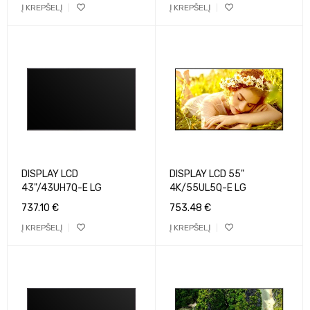
Į KREPŠELĮ
Į KREPŠELĮ
DISPLAY LCD
DISPLAY LCD 55"
43"/43UH7Q-E LG
4K/55UL5Q-E LG
737.10
€
753.48
€
Į KREPŠELĮ
Į KREPŠELĮ