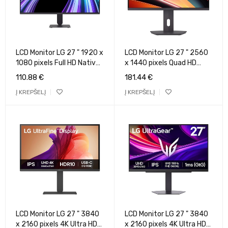
LCD Monitor LG 27 " 1920 x
LCD Monitor LG 27 " 2560
1080 pixels Full HD Native
x 1440 pixels Quad HD
aspect ratio 16:9 LED Flat
Native aspect ratio 16:9
110.88
€
181.44
€
27G411B-B
LCD Flat 27G610A-B
Į KREPŠELĮ
Į KREPŠELĮ
LCD Monitor LG 27 " 3840
LCD Monitor LG 27 " 3840
x 2160 pixels 4K Ultra HD
x 2160 pixels 4K Ultra HD