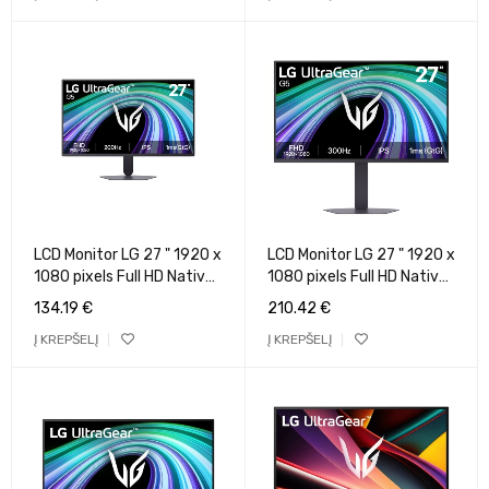
LCD Monitor LG 27 " 1920 x
LCD Monitor LG 27 " 1920 x
1080 pixels Full HD Native
1080 pixels Full HD Native
aspect ratio 16:9 LCD Flat
aspect ratio 16:9 LCD Flat
134.19
€
210.42
€
27G523B-B
27G550B-B
Į KREPŠELĮ
Į KREPŠELĮ