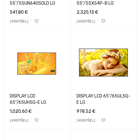
55"/55UN640S0LD LG
55"/55XS4P-B LG
541.80
€
2,325.13
€
Į KREPŠELĮ
Į KREPŠELĮ
DISPLAY LCD
DISPLAY LCD 65"/65UL5Q-
65"/65UH5Q-E LG
E LG
1,020.60
€
978.52
€
Į KREPŠELĮ
Į KREPŠELĮ