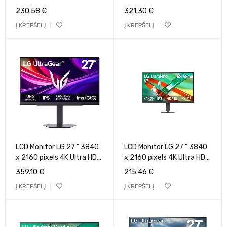
Native aspect ratio 16:9
Native aspect ratio 16:9
230.58
€
321.30
€
Flat 27U730A-B
LCD Flat 27G810A-B
Į KREPŠELĮ
Į KREPŠELĮ
LCD Monitor LG 27 " 3840
LCD Monitor LG 27 " 3840
x 2160 pixels 4K Ultra HD
x 2160 pixels 4K Ultra HD
Native aspect ratio 16:9
Native aspect ratio 16:9
359.10
€
215.46
€
LCD Flat 27G810A-B.AEK
LCD Flat 27U710B-B
Į KREPŠELĮ
Į KREPŠELĮ