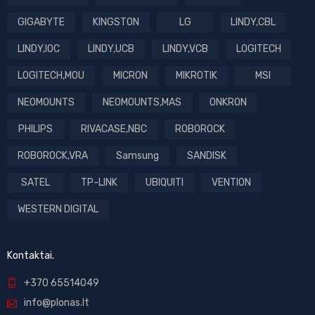
GIGABYTE
KINGSTON
LG
LINDY,CBL
LINDY,IOC
LINDY,UCB
LINDY,VCB
LOGITECH
LOGITECH,MOU
MICRON
MIKROTIK
MSI
NEOMOUNTS
NEOMOUNTS,MAS
ONKRON
PHILIPS
RIVACASE,NBC
ROBOROCK
ROBOROCK,VRA
Samsung
SANDISK
SATEL
TP-LINK
UBIQUITI
VENTION
WESTERN DIGITAL
Kontaktai.
+370 65514049
info@plonas.lt