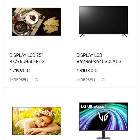
DISPLAY LCD 75"
DISPLAY LCD
4K/75UH5Q-E LG
86"/86PK640S0LA LG
1,719.90
€
1,310.40
€
Į KREPŠELĮ
Į KREPŠELĮ