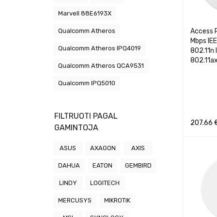
Marvell 88E6193X
Qualcomm Atheros
Access 
Mbps IEE
Qualcomm Atheros IPQ4019
802.11n 
802.11a
Qualcomm Atheros QCA9531
Qualcomm IPQ5010
FILTRUOTI PAGAL
207.66
GAMINTOJA
Į KREPŠEL
ASUS
AXAGON
AXIS
DAHUA
EATON
GEMBIRD
LINDY
LOGITECH
MERCUSYS
MIKROTIK