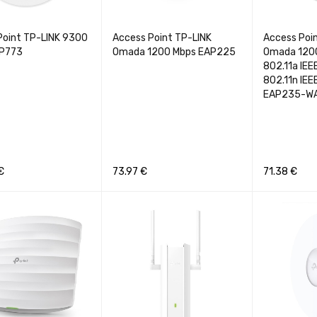
Point TP-LINK 9300
Access Point TP-LINK
Access Poi
AP773
Omada 1200 Mbps EAP225
Omada 1200
802.11a IEE
802.11n IEE
EAP235-W
€
73.97
€
71.38
€
Į
GREITA PERŽIŪRA
Į KREPŠELĮ
GREITA PERŽIŪRA
Į KREPŠELĮ