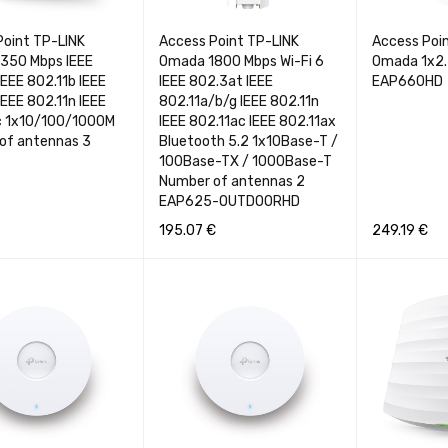
Point TP-LINK
Access Point TP-LINK
Access Poi
350 Mbps IEEE
Omada 1800 Mbps Wi-Fi 6
Omada 1x2
IEEE 802.11b IEEE
IEEE 802.3at IEEE
EAP660HD
IEEE 802.11n IEEE
802.11a/b/g IEEE 802.11n
c 1x10/100/1000M
IEEE 802.11ac IEEE 802.11ax
of antennas 3
Bluetooth 5.2 1x10Base-T /
100Base-TX / 1000Base-T
Number of antennas 2
EAP625-OUTDOORHD
195.07
€
249.19
€
Į
GREITA PERŽIŪRA
Į KREPŠELĮ
GREITA PERŽIŪRA
Į KREPŠELĮ