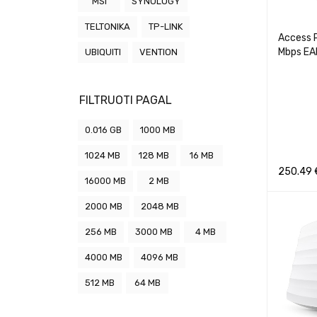
MSI
SYNOLOGY
TELTONIKA
TP-LINK
Access 
Mbps E
UBIQUITI
VENTION
FILTRUOTI PAGAL
0.016 GB
1000 MB
1024 MB
128 MB
16 MB
250.49
16000 MB
2 MB
Į KREPŠEL
2000 MB
2048 MB
256 MB
3000 MB
4 MB
4000 MB
4096 MB
512 MB
64 MB