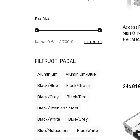
KAINA
Access 
Mbit/s 
5AC60A
Kaina:
0 €
—
2,700 €
FILTRUOTI
FILTRUOTI PAGAL
Aluminium
Aluminium/Blue
Black/Blue
Black/Green
246.81
Į KREPŠEL
Black/Grey
Black/Red
Black/Stainless steel
Black/White
Blue/Grey
Blue/Multicolour
Blue/White