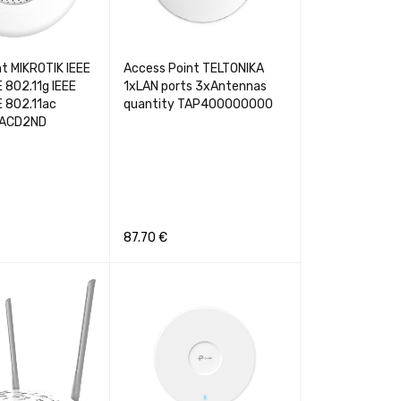
t MIKROTIK IEEE
Access Point TELTONIKA
E 802.11g IEEE
1xLAN ports 3xAntennas
E 802.11ac
quantity TAP400000000
5ACD2ND
87.70
€
GREITA PERŽIŪRA
Į KREPŠELĮ
GREITA PERŽIŪRA