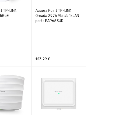
nt TP-LINK
Access Point TP-LINK
.5GbE
Omada 2976 Mbit/s 1xLAN
ports EAP653UR
123.29
€
GREITA PERŽIŪRA
Į KREPŠELĮ
GREITA PERŽIŪRA