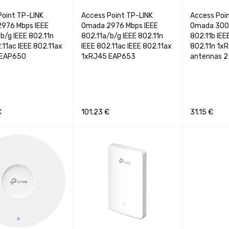
Point TP-LINK
Access Point TP-LINK
Access Poi
976 Mbps IEEE
Omada 2976 Mbps IEEE
Omada 300 
b/g IEEE 802.11n
802.11a/b/g IEEE 802.11n
802.11b IEE
.11ac IEEE 802.11ax
IEEE 802.11ac IEEE 802.11ax
802.11n 1x
 EAP650
1xRJ45 EAP653
antennas 2
€
101.23
€
31.15
€
Į
GREITA PERŽIŪRA
Į KREPŠELĮ
GREITA PERŽIŪRA
Į KREPŠELĮ