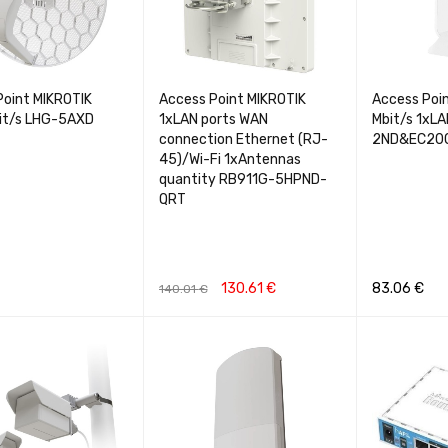
Point MIKROTIK
Access Point MIKROTIK
Access Poi
it/s LHG-5AXD
1xLAN ports WAN
Mbit/s 1xL
connection Ethernet (RJ-
2ND&EC20
45)/Wi-Fi 1xAntennas
quantity RB911G-5HPND-
QRT
130.61
€
83.06
€
140.01
€
Į
GREITA PERŽIŪRA
Į KREPŠELĮ
GREITA PERŽIŪRA
Į KREPŠELĮ