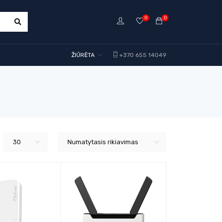
0
0
ŽIŪRĖTA
+370 655 14049
30
Numatytasis rikiavimas