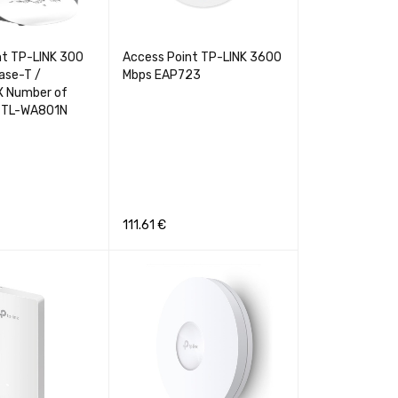
nt TP-LINK 300
Access Point TP-LINK 3600
ase-T /
Mbps EAP723
X Number of
 TL-WA801N
111.61
€
GREITA PERŽIŪRA
Į KREPŠELĮ
GREITA PERŽIŪRA