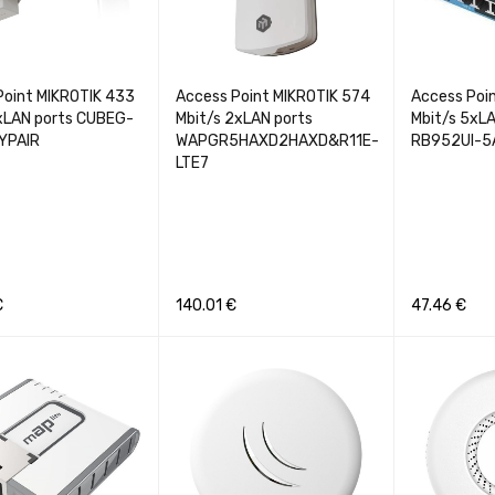
Point MIKROTIK 433
Access Point MIKROTIK 574
Access Poi
1xLAN ports CUBEG-
Mbit/s 2xLAN ports
Mbit/s 5xLA
YPAIR
WAPGR5HAXD2HAXD&R11E-
RB952UI-5
LTE7
€
140.01
€
47.46
€
Į
GREITA PERŽIŪRA
Į KREPŠELĮ
GREITA PERŽIŪRA
Į KREPŠELĮ