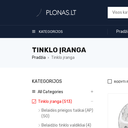
Pradž
KATEGORIJOS
TINKLO ĮRANGA
Pradžia
Tinklo įranga
›
KATEGORIJOS
RODYTI 
All Categories
Tinklo įranga (513)
Belaidės prieigos taškai (AP)
(50)
Belaidžio tinklo valdikliai (4)