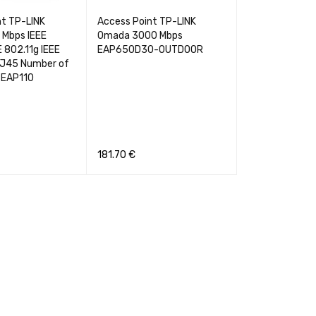
nt TP-LINK
Access Point TP-LINK
Mbps IEEE
Omada 3000 Mbps
E 802.11g IEEE
EAP650D30-OUTDOOR
RJ45 Number of
 EAP110
181.70
€
GREITA PERŽIŪRA
Į KREPŠELĮ
GREITA PERŽIŪRA