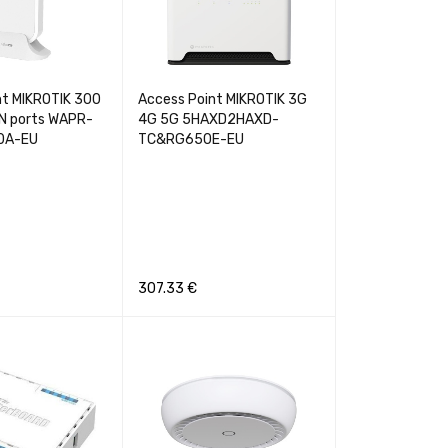
nt MIKROTIK 300
Access Point MIKROTIK 3G
AN ports WAPR-
4G 5G 5HAXD2HAXD-
0A-EU
TC&RG650E-EU
307.33
€
GREITA PERŽIŪRA
Į KREPŠELĮ
GREITA PERŽIŪRA