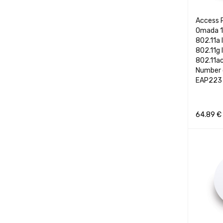
Access 
Omada 1
802.11a 
802.11g 
802.11a
Number 
EAP223
64.89
€
Į KREPŠEL