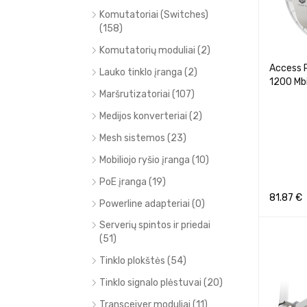
Komutatoriai (Switches)
(158)
Komutatorių moduliai (2)
Access 
Lauko tinklo įranga (2)
1200 Mb
Maršrutizatoriai (107)
Medijos konverteriai (2)
Mesh sistemos (23)
Mobiliojo ryšio įranga (10)
PoE įranga (19)
81.87
€
Powerline adapteriai (0)
Į KREPŠEL
Serverių spintos ir priedai
(51)
Tinklo plokštės (54)
Tinklo signalo plėstuvai (20)
Transceiver moduliai (11)