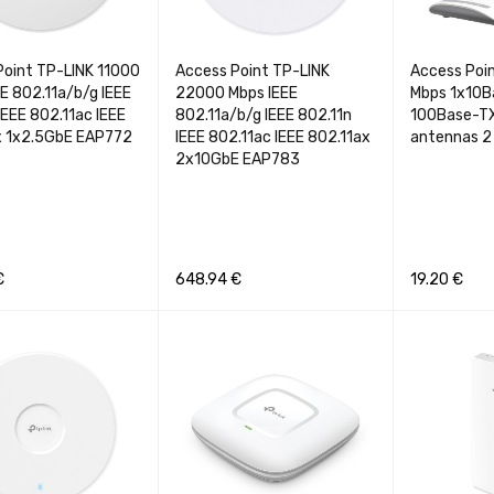
Point TP-LINK 11000
Access Point TP-LINK
Access Poi
E 802.11a/b/g IEEE
22000 Mbps IEEE
Mbps 1x10B
IEEE 802.11ac IEEE
802.11a/b/g IEEE 802.11n
100Base-T
x 1x2.5GbE EAP772
IEEE 802.11ac IEEE 802.11ax
antennas 2
2x10GbE EAP783
€
648.94
€
19.20
€
Į
GREITA PERŽIŪRA
Į KREPŠELĮ
GREITA PERŽIŪRA
Į KREPŠELĮ