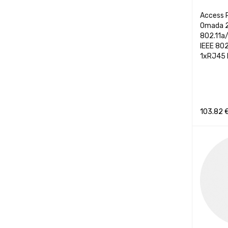
Access 
Omada 2
802.11a/
IEEE 802
1xRJ45
103.82
Į KREPŠEL