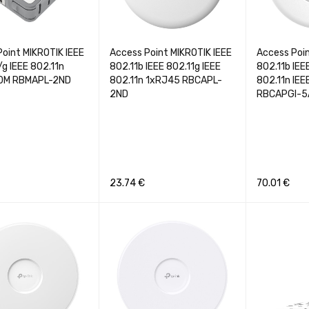
oint MIKROTIK IEEE
Access Point MIKROTIK IEEE
Access Poin
/g IEEE 802.11n
802.11b IEEE 802.11g IEEE
802.11b IEE
00M RBMAPL-2ND
802.11n 1xRJ45 RBCAPL-
802.11n IEE
2ND
RBCAPGI-
23.74
€
70.01
€
Į
GREITA PERŽIŪRA
Į KREPŠELĮ
GREITA PERŽIŪRA
Į KREPŠELĮ