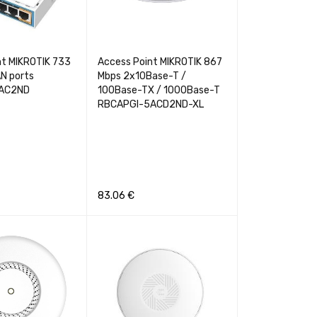
nt MIKROTIK 733
Access Point MIKROTIK 867
N ports
Mbps 2x10Base-T /
AC2ND
100Base-TX / 1000Base-T
RBCAPGI-5ACD2ND-XL
83.06
€
GREITA PERŽIŪRA
Į KREPŠELĮ
GREITA PERŽIŪRA