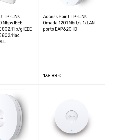
nt TP-LINK
Access Point TP-LINK
 Mbps IEEE
Omada 1201 Mbit/s 1xLAN
E 802.11 b/g IEEE
ports EAP620HD
E 802.11ac
ALL
138.88
€
GREITA PERŽIŪRA
Į KREPŠELĮ
GREITA PERŽIŪRA