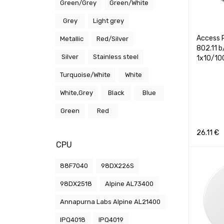
Green/Grey
Green/White
Grey
Light grey
Access P
Metallic
Red/Silver
802.11 b
Silver
Stainless steel
1x10/1
Turquoise/White
White
White,Grey
Black
Blue
Green
Red
26.11
€
CPU
Į KREPŠEL
88F7040
98DX226S
98DX2518
Alpine AL73400
Annapurna Labs Alpine AL21400
IPQ4018
IPQ4019