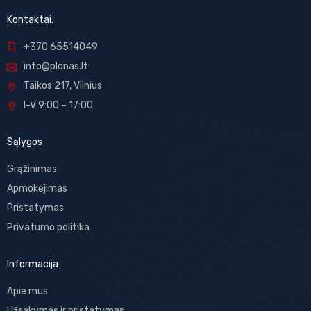
Kontaktai.
+370 65514049
info@plonas.lt
Taikos 217, Vilnius
I-V 9:00 – 17:00
Sąlygos
Grąžinimas
Apmokėjimas
Pristatymas
Privatumo politika
Informacija
Apie mus
Užsakymas ir pristatymas