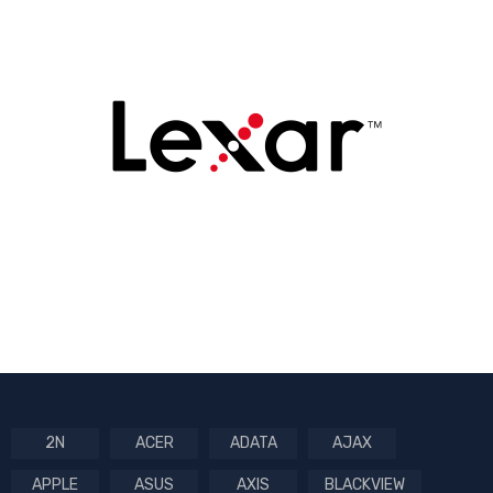
2N
ACER
ADATA
AJAX
APPLE
ASUS
AXIS
BLACKVIEW