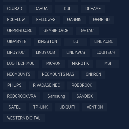
CLUB3D
DAHUA
DJI
DREAME
ECOFLOW
FELLOWES
GARMIN
GEMBIRD
GEMBIRD,CBL
GEMBIRD,VCB
GETAC
GIGABYTE
KINGSTON
LG
LINDY,CBL
LINDY,IOC
LINDY,UCB
LINDY,VCB
LOGITECH
LOGITECH,MOU
MICRON
MIKROTIK
MSI
NEOMOUNTS
NEOMOUNTS,MAS
ONKRON
PHILIPS
RIVACASE,NBC
ROBOROCK
ROBOROCK,VRA
Samsung
SANDISK
SATEL
TP-LINK
UBIQUITI
VENTION
WESTERN DIGITAL