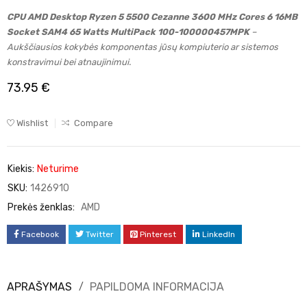
CPU AMD Desktop Ryzen 5 5500 Cezanne 3600 MHz Cores 6 16MB
Socket SAM4 65 Watts MultiPack 100-100000457MPK
–
Aukščiausios kokybės komponentas jūsų kompiuterio ar sistemos
konstravimui bei atnaujinimui.
73.95
€
Wishlist
Compare
Kiekis:
Neturime
SKU:
1426910
Prekės ženklas:
AMD
Facebook
Twitter
Pinterest
LinkedIn
APRAŠYMAS
PAPILDOMA INFORMACIJA