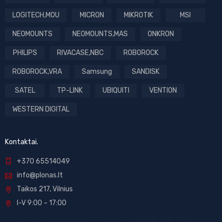
LOGITECH,MOU
MICRON
MIKROTIK
MSI
NEOMOUNTS
NEOMOUNTS,MAS
ONKRON
PHILIPS
RIVACASE,NBC
ROBOROCK
ROBOROCK,VRA
Samsung
SANDISK
SATEL
TP-LINK
UBIQUITI
VENTION
WESTERN DIGITAL
Kontaktai.
+370 65514049
info@plonas.lt
Taikos 217, Vilnius
I-V 9:00 – 17:00