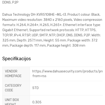
DDNS, P2P
Dahua Technology DH-XVR5108HE-4KL-I3. Product colour: Black,
Maximum video resolution: 3840 x 2160 pixels, Video compression
formats: H.264, H.264+, H.265, H.265+. Ethernet interface type:
Gigabit Ethernet, Supported network protocols: HTTP, HTTPS,
TCP/IP, IPv4, RTSP, UDP, SMTP, NTP, DHCP, DNS, DDNS, P2P. Width:
325 mm, Depth: 257.1 mm, Height: 55 mm. Package width: 372
mm, Package depth: 117 mm, Package height: 308 mm
Specifikacijos
VENDOR
https://www.dahuasecurity.com/products/pro
HOMEPAGE
from=rss
CATEGORY
STD
CODE
UNIT BOX
0.305
HEIGHT