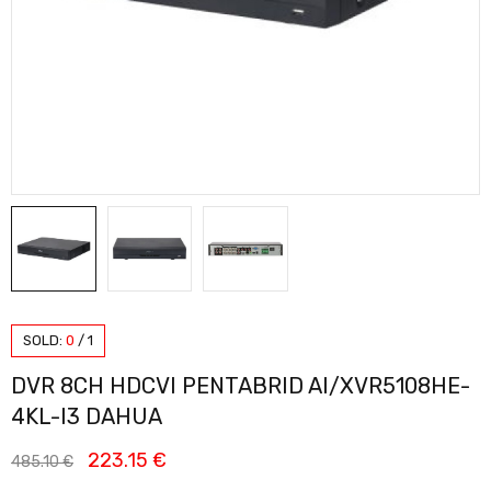
SOLD:
0
/
1
DVR 8CH HDCVI PENTABRID AI/XVR5108HE-
4KL-I3 DAHUA
223.15
€
485.10
€