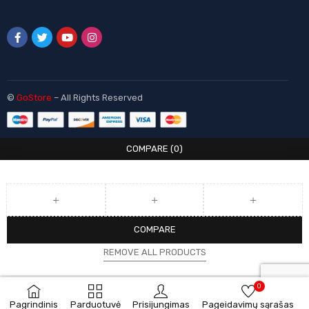
©
GoStore
– All Rights Reserved
COMPARE
(0)
COMPARE
REMOVE ALL PRODUCTS
0
Pagrindinis
Parduotuvė
Prisijungimas
Pageidavimų sąrašas