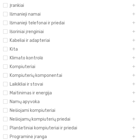
Įrankiai
Išmanieji namai
Išmanieji telefonai ir priedai
Išoriniai įrenginiai
Kabeliai ir adapteriai
Kita
Klimato kontrolė
Kompiuteriai
Kompiuterių komponentai
Laikikliai ir stovai
Maitinimas ir energija
Namų apyvoka
Nešiojami kompiuteriai
Nešiojamų kompiuterių priedai
Planšetiniai kompiuteriai ir priedai
Programinė įranga