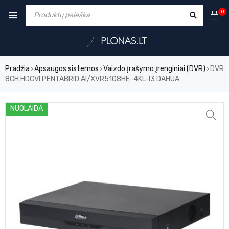
0
Pradžia
Apsaugos sistemos
Vaizdo įrašymo įrenginiai (DVR)
DVR
›
›
›
8CH HDCVI PENTABRID AI/XVR5108HE-4KL-I3 DAHUA
NUOLAIDA