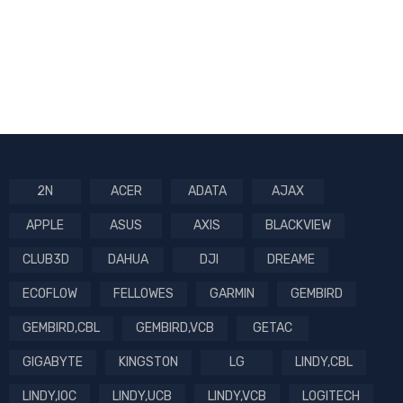
2N
ACER
ADATA
AJAX
APPLE
ASUS
AXIS
BLACKVIEW
CLUB3D
DAHUA
DJI
DREAME
ECOFLOW
FELLOWES
GARMIN
GEMBIRD
GEMBIRD,CBL
GEMBIRD,VCB
GETAC
GIGABYTE
KINGSTON
LG
LINDY,CBL
LINDY,IOC
LINDY,UCB
LINDY,VCB
LOGITECH