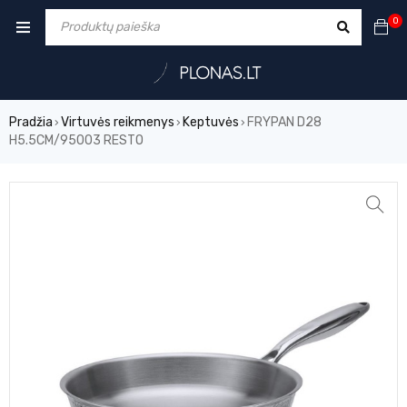
0
Pradžia
Virtuvės reikmenys
Keptuvės
FRYPAN D28
›
›
›
H5.5CM/95003 RESTO