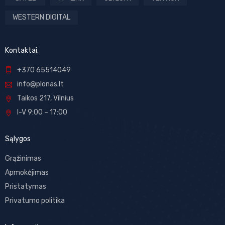
WESTERN DIGITAL
Kontaktai.
+370 65514049
info@plonas.lt
Taikos 217, Vilnius
I-V 9:00 – 17:00
Sąlygos
Grąžinimas
Apmokėjimas
Pristatymas
Privatumo politika