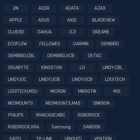
2N
ACER
ADATA
AJAX
APPLE
ASUS
AXIS
BLACKVIEW
CLUB3D
DAHUA
DJI
DREAME
ECOFLOW
FELLOWES
GARMIN
GEMBIRD
GEMBIRD,CBL
GEMBIRD,VCB
GETAC
GIGABYTE
KINGSTON
LG
LINDY,CBL
LINDY,IOC
LINDY,UCB
LINDY,VCB
LOGITECH
LOGITECH,MOU
MICRON
MIKROTIK
MSI
NEOMOUNTS
NEOMOUNTS,MAS
ONKRON
PHILIPS
RIVACASE,NBC
ROBOROCK
ROBOROCK,VRA
Samsung
SANDISK
SATEL
TP-LINK
UBIQUITI
VENTION