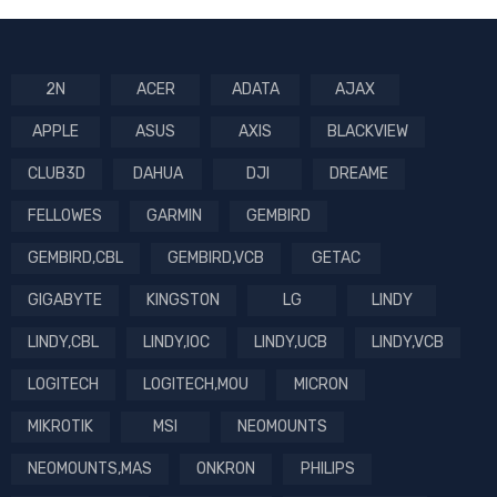
2N
ACER
ADATA
AJAX
APPLE
ASUS
AXIS
BLACKVIEW
CLUB3D
DAHUA
DJI
DREAME
FELLOWES
GARMIN
GEMBIRD
GEMBIRD,CBL
GEMBIRD,VCB
GETAC
GIGABYTE
KINGSTON
LG
LINDY
LINDY,CBL
LINDY,IOC
LINDY,UCB
LINDY,VCB
LOGITECH
LOGITECH,MOU
MICRON
MIKROTIK
MSI
NEOMOUNTS
NEOMOUNTS,MAS
ONKRON
PHILIPS