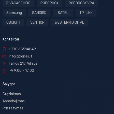
RIVACASE,NBC
ROBOROCK
ROBOROCK,VRA
Samsung
SANDISK
SATEL
TP-LINK
UBIQUITI
VENTION
WESTERN DIGITAL
Kontaktai.
+370 65514049
info@plonas.lt
Taikos 217, Vilnius
I-V 9:00 – 17:00
Sąlygos
Grąžinimas
Apmokėjimas
Pristatymas