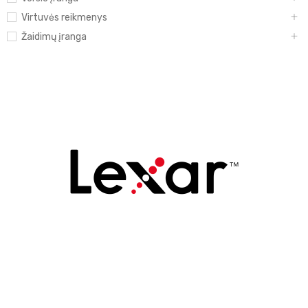
Virtuvės reikmenys
Žaidimų įranga