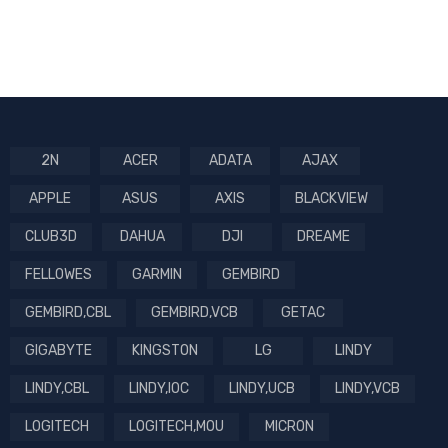
2N
ACER
ADATA
AJAX
APPLE
ASUS
AXIS
BLACKVIEW
CLUB3D
DAHUA
DJI
DREAME
FELLOWES
GARMIN
GEMBIRD
GEMBIRD,CBL
GEMBIRD,VCB
GETAC
GIGABYTE
KINGSTON
LG
LINDY
LINDY,CBL
LINDY,IOC
LINDY,UCB
LINDY,VCB
LOGITECH
LOGITECH,MOU
MICRON