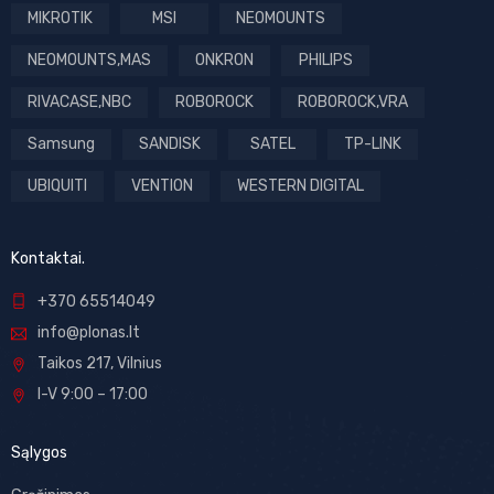
MIKROTIK
MSI
NEOMOUNTS
NEOMOUNTS,MAS
ONKRON
PHILIPS
RIVACASE,NBC
ROBOROCK
ROBOROCK,VRA
Samsung
SANDISK
SATEL
TP-LINK
UBIQUITI
VENTION
WESTERN DIGITAL
Kontaktai.
+370 65514049
info@plonas.lt
Taikos 217, Vilnius
I-V 9:00 – 17:00
Sąlygos