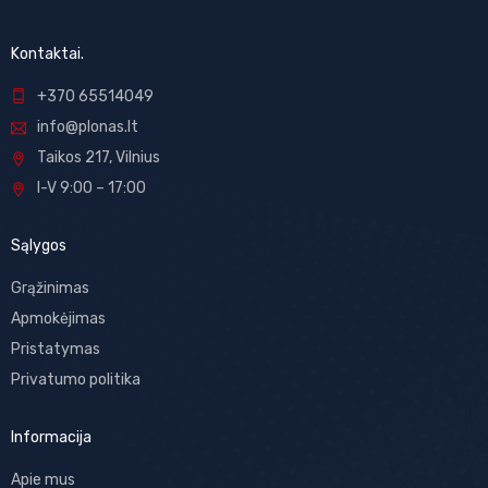
Kontaktai.
+370 65514049
info@plonas.lt
Taikos 217, Vilnius
I-V 9:00 – 17:00
Sąlygos
Grąžinimas
Apmokėjimas
Pristatymas
Privatumo politika
Informacija
Apie mus