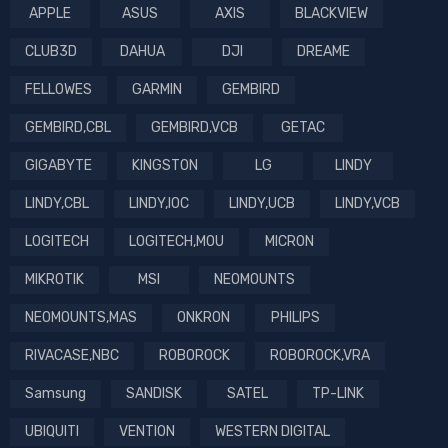
APPLE
ASUS
AXIS
BLACKVIEW
CLUB3D
DAHUA
DJI
DREAME
FELLOWES
GARMIN
GEMBIRD
GEMBIRD,CBL
GEMBIRD,VCB
GETAC
GIGABYTE
KINGSTON
LG
LINDY
LINDY,CBL
LINDY,IOC
LINDY,UCB
LINDY,VCB
LOGITECH
LOGITECH,MOU
MICRON
MIKROTIK
MSI
NEOMOUNTS
NEOMOUNTS,MAS
ONKRON
PHILIPS
RIVACASE,NBC
ROBOROCK
ROBOROCK,VRA
Samsung
SANDISK
SATEL
TP-LINK
UBIQUITI
VENTION
WESTERN DIGITAL