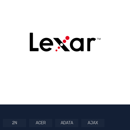
2N
ACER
ADATA
AJAX