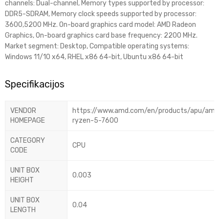
channels: Dual-channel, Memory types supported by processor:
DDR5-SDRAM, Memory clock speeds supported by processor:
3600,5200 MHz. On-board graphics card model: AMD Radeon
Graphics, On-board graphics card base frequency: 2200 MHz.
Market segment: Desktop, Compatible operating systems:
Windows 11/10 x64, RHEL x86 64-bit, Ubuntu x86 64-bit
Specifikacijos
VENDOR
https://www.amd.com/en/products/apu/amd
HOMEPAGE
ryzen-5-7600
CATEGORY
CPU
CODE
UNIT BOX
0.003
HEIGHT
UNIT BOX
0.04
LENGTH