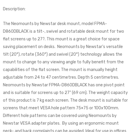
Description:
The Neomounts by Newstar desk mount, model FPMA-
D860DBLACK is a tilt-, swivel and rotatable desk mount for two
flat screens up to 27?. This mount is a great choice for space
saving placement on desks. Neomounts by Newstar's versatile
tilt (20°), rotate (360°) and swivel (20°) technology allows the
mount to change to any viewing angle to fully benefit from the
capabilities of the flat screen. The mount is manually height
adjustable from 24 to 47 centimetres. Depth 5 centimetres.
Neomounts by Newstar FPMA-D860DBLACK has one pivot point
and is suitable for screens up to 27" (69 cm). The weight capacity
of this product is 7 kg each screen. The desk mount is suitable for
screens that meet VESA hole pattern 75×75 or 100x100mm.
Different hole patterns can be covered using Neomounts by
Newstar VESA adapter plates. By using an ergonomic mount
neck- and back complaints can be avoided. Ideal for use in offices