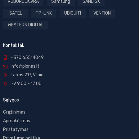
ROBOROCK,VRA
Samsung
SANDISK
SATEL
TP-LINK
UBIQUITI
VENTION
WESTERN DIGITAL
Kontaktai.
+370 65514049
info@plonas.lt
Taikos 217, Vilnius
I-V 9:00 – 17:00
Sąlygos
Grąžinimas
Apmokėjimas
Pristatymas
Privatumo politika