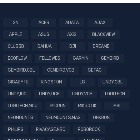
2N
ACER
ADATA
AJAX
APPLE
ASUS
AXIS
BLACKVIEW
CLUB3D
DAHUA
DJI
DREAME
ECOFLOW
FELLOWES
GARMIN
GEMBIRD
GEMBIRD,CBL
GEMBIRD,VCB
GETAC
GIGABYTE
KINGSTON
LG
LINDY,CBL
LINDY,IOC
LINDY,UCB
LINDY,VCB
LOGITECH
LOGITECH,MOU
MICRON
MIKROTIK
MSI
NEOMOUNTS
NEOMOUNTS,MAS
ONKRON
PHILIPS
RIVACASE,NBC
ROBOROCK