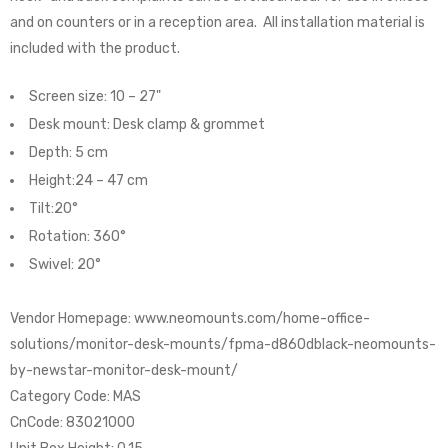
and on counters or in a reception area. All installation material is
included with the product.
Screen size: 10 – 27"
Desk mount: Desk clamp & grommet
Depth: 5 cm
Height:24 – 47 cm
Tilt:20°
Rotation: 360°
Swivel: 20°
Vendor Homepage: www.neomounts.com/home-office-
solutions/monitor-desk-mounts/fpma-d860dblack-neomounts-
by-newstar-monitor-desk-mount/
Category Code: MAS
CnCode: 83021000