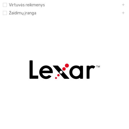
Virtuvės reikmenys
Žaidimų įranga