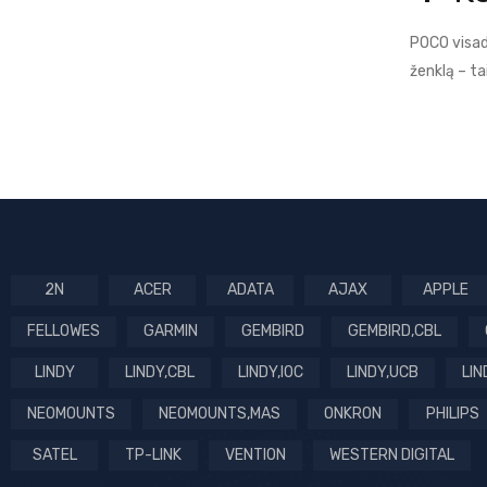
POCO visad
ženklą – ta
2N
ACER
ADATA
AJAX
APPLE
FELLOWES
GARMIN
GEMBIRD
GEMBIRD,CBL
LINDY
LINDY,CBL
LINDY,IOC
LINDY,UCB
LIN
NEOMOUNTS
NEOMOUNTS,MAS
ONKRON
PHILIPS
SATEL
TP-LINK
VENTION
WESTERN DIGITAL