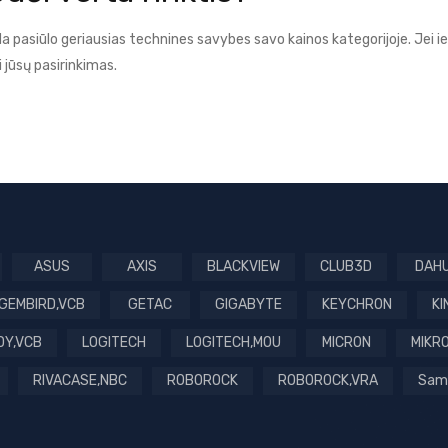
a pasiūlo geriausias technines savybes savo kainos kategorijoje. Jei i
i jūsų pasirinkimas.
ASUS
AXIS
BLACKVIEW
CLUB3D
DAH
GEMBIRD,VCB
GETAC
GIGABYTE
KEYCHRON
K
DY,VCB
LOGITECH
LOGITECH,MOU
MICRON
MIKRO
RIVACASE,NBC
ROBOROCK
ROBOROCK,VRA
Sam