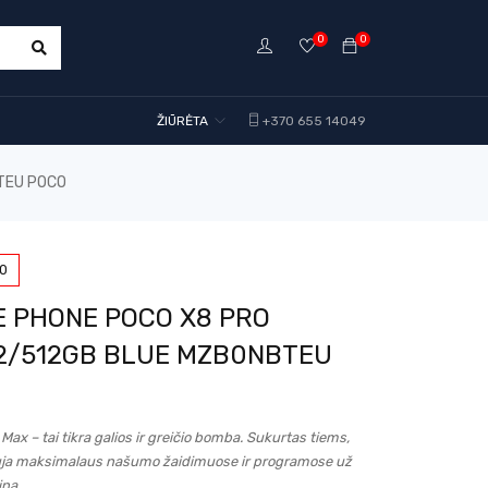
0
0
ŽIŪRĖTA
+370 655 14049
TEU POCO
0
E PHONE POCO X8 PRO
2/512GB BLUE MZB0NBTEU
ax – tai tikra galios ir greičio bomba. Sukurtas tiems,
auja maksimalaus našumo žaidimuose ir programose už
iną.