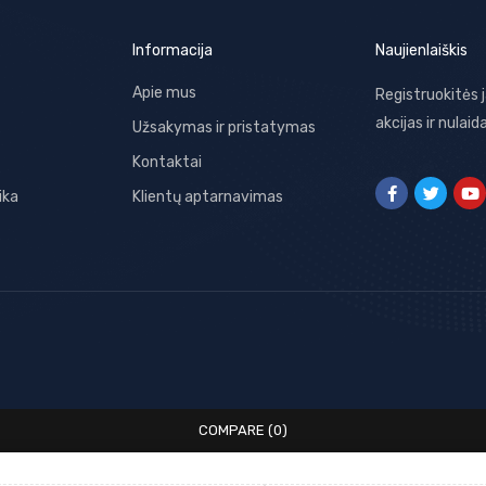
Informacija
Naujienlaiškis
Apie mus
Registruokitės 
akcijas ir nulaid
Užsakymas ir pristatymas
Kontaktai
ika
Klientų aptarnavimas
COMPARE
(0)