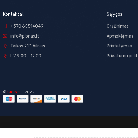
Kontaktai.
Sąlygos
+370 65514049
Grąžinimas
info@plonas.lt
Apmokėjimas
Taikos 217, Vilnius
Pristatymas
I-V 9:00 – 17:00
Privatumo polit
©
Gideas
– 2022