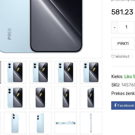
581.23
PIRKTI
Wishlist
Kiekis:
Liko 
SKU:
14576
Prekės ženk
Facebook