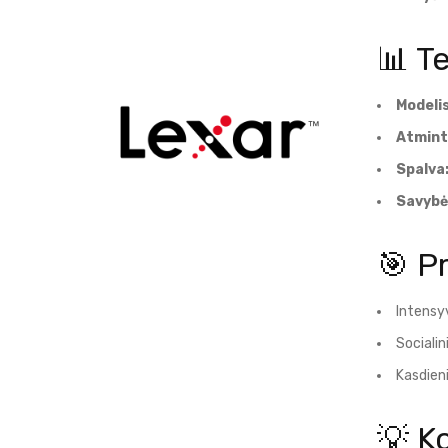
📊 T
Modelis
Atmint
Spalva
Savybė
🎯 P
Intensy
Socialin
Kasdieni
💡 Ko