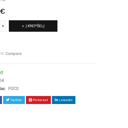
€
Į KREPŠELĮ
Compare
50
04
las:
POCO
Twitter
Pinterest
LinkedIn