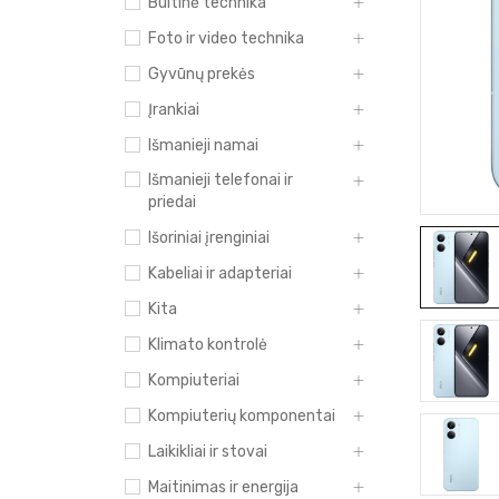
Buitinė technika
Foto ir video technika
Gyvūnų prekės
Įrankiai
Išmanieji namai
Išmanieji telefonai ir
priedai
Išoriniai įrenginiai
Kabeliai ir adapteriai
Kita
Klimato kontrolė
Kompiuteriai
Kompiuterių komponentai
Laikikliai ir stovai
Maitinimas ir energija