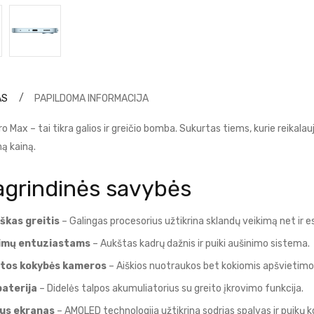
AS
PAPILDOMA INFORMACIJA
o Max – tai tikra galios ir greičio bomba. Sukurtas tiems, kurie reik
ą kainą.
agrindinės savybės
iškas greitis
– Galingas procesorius užtikrina sklandų veikimą net ir
imų entuziastams
– Aukštas kadrų dažnis ir puiki aušinimo sistema.
tos kokybės kameros
– Aiškios nuotraukos bet kokiomis apšvietimo
baterija
– Didelės talpos akumuliatorius su greito įkrovimo funkcija.
us ekranas
– AMOLED technologija užtikrina sodrias spalvas ir puikų 