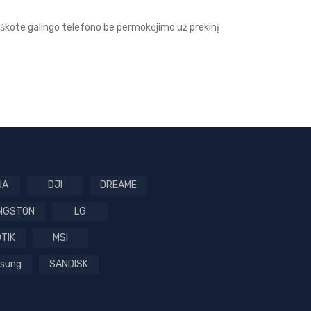
eškote galingo telefono be permokėjimo už prekinį
UA
DJI
DREAME
INGSTON
LG
TIK
MSI
sung
SANDISK