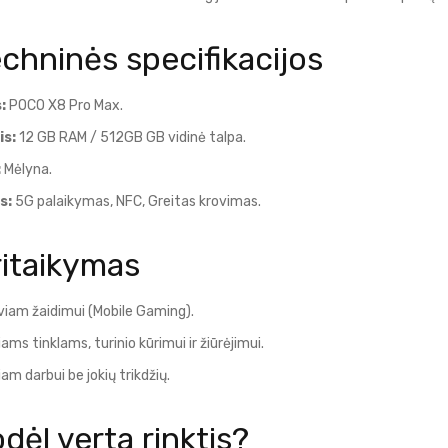
echninės specifikacijos
:
POCO X8 Pro Max.
is:
12 GB RAM / 512GB GB vidinė talpa.
:
Mėlyna.
s:
5G palaikymas, NFC, Greitas krovimas.
ritaikymas
viam žaidimui (Mobile Gaming).
iams tinklams, turinio kūrimui ir žiūrėjimui.
am darbui be jokių trikdžių.
dėl verta rinktis?