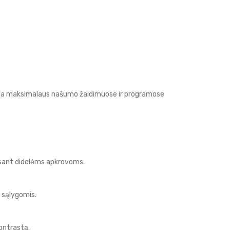
alauja maksimalaus našumo žaidimuose ir programose
 esant didelėms apkrovoms.
 sąlygomis.
kontrastą.