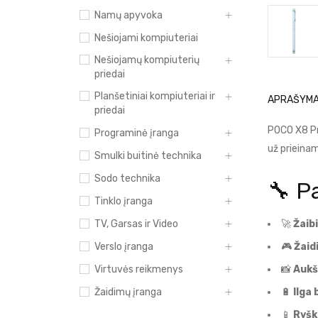
Namų apyvoka
Nešiojami kompiuteriai
Nešiojamų kompiuterių
priedai
Planšetiniai kompiuteriai ir
APRAŠYM
priedai
POCO X8 Pr
Programinė įranga
už prieinam
Smulki buitinė technika
Sodo technika
🔧 P
Tinklo įranga
TV, Garsas ir Video
🚀
Žaib
Verslo įranga
🎮
Žaid
Virtuvės reikmenys
📸
Aukš
Žaidimų įranga
🔋
Ilga 
📱
Ryšk