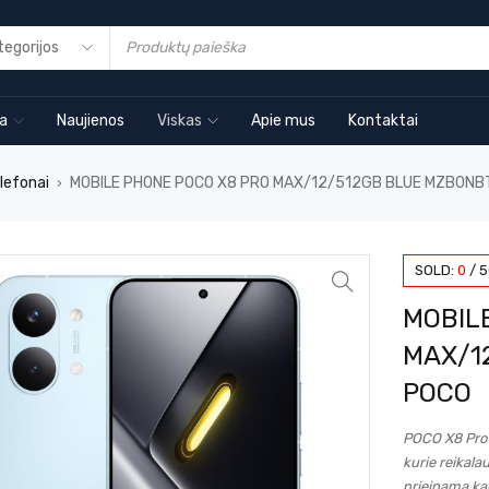
ia
Naujienos
Viskas
Apie mus
Kontaktai
elefonai
MOBILE PHONE POCO X8 PRO MAX/12/512GB BLUE MZB0NB
›
SOLD:
0
/
5
MOBIL
MAX/1
POCO
POCO X8 Pro M
kurie reikal
prieinamą ka