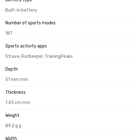
Built-in battery
Number of sports modes
187
Sports activity apps
Strava, RunKeeper, TrainingPeaks
Depth
51 mm mm
Thickness
1.43 cm mm
Weight
89.2 g g
Width