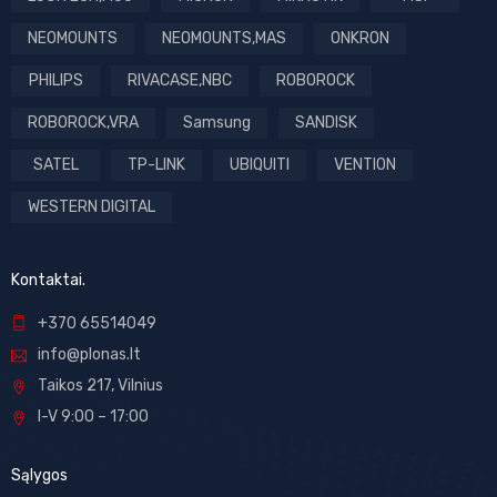
NEOMOUNTS
NEOMOUNTS,MAS
ONKRON
PHILIPS
RIVACASE,NBC
ROBOROCK
ROBOROCK,VRA
Samsung
SANDISK
SATEL
TP-LINK
UBIQUITI
VENTION
WESTERN DIGITAL
Kontaktai.
+370 65514049
info@plonas.lt
Taikos 217, Vilnius
I-V 9:00 – 17:00
Sąlygos