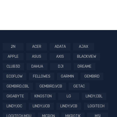
2N
ACER
ADATA
AJAX
APPLE
ASUS
AXIS
BLACKVIEW
CLUB3D
DAHUA
DJI
DREAME
ECOFLOW
FELLOWES
GARMIN
GEMBIRD
GEMBIRD,CBL
GEMBIRD,VCB
GETAC
GIGABYTE
KINGSTON
LG
LINDY,CBL
LINDY,IOC
LINDY,UCB
LINDY,VCB
LOGITECH
LOGITECH,MOU
MICRON
MIKROTIK
MSI