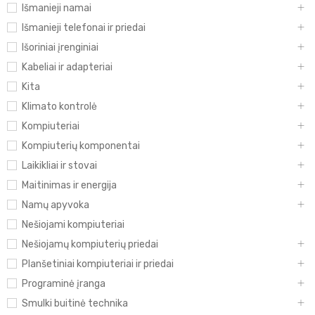
Išmanieji namai
Išmanieji telefonai ir priedai
Išoriniai įrenginiai
Kabeliai ir adapteriai
Kita
Klimato kontrolė
Kompiuteriai
Kompiuterių komponentai
Laikikliai ir stovai
Maitinimas ir energija
Namų apyvoka
Nešiojami kompiuteriai
Nešiojamų kompiuterių priedai
Planšetiniai kompiuteriai ir priedai
Programinė įranga
Smulki buitinė technika