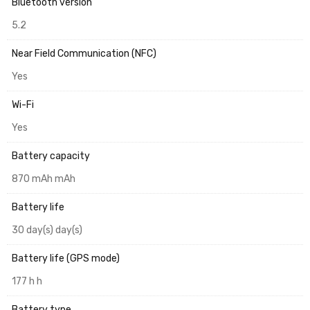
Bluetooth version
5.2
Near Field Communication (NFC)
Yes
Wi-Fi
Yes
Battery capacity
870 mAh mAh
Battery life
30 day(s) day(s)
Battery life (GPS mode)
177 h h
Battery type