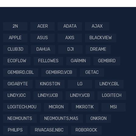
2N
ACER
ADATA
AJAX
APPLE
ASUS
AXIS
BLACKVIEW
CLUB3D
DAHUA
DJI
DREAME
ECOFLOW
FELLOWES
GARMIN
GEMBIRD
GEMBIRD,CBL
GEMBIRD,VCB
GETAC
GIGABYTE
KINGSTON
LG
LINDY,CBL
LINDY,IOC
LINDY,UCB
LINDY,VCB
LOGITECH
LOGITECH,MOU
MICRON
MIKROTIK
MSI
NEOMOUNTS
NEOMOUNTS,MAS
ONKRON
PHILIPS
RIVACASE,NBC
ROBOROCK