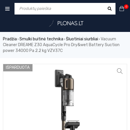
0
Pradžia
Smulki buitinė technika
Šluotiniai siurbliai
Vacuum
›
›
›
Cleaner DREAME Z30 AquaCycle Pro Dry&wet Battery Suction
power 34000 Pa 2.2 kg VZV37C
IŠPARDUOTA