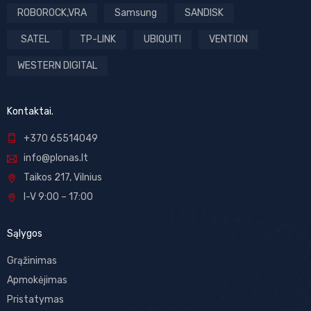
ROBOROCK,VRA
Samsung
SANDISK
SATEL
TP-LINK
UBIQUITI
VENTION
WESTERN DIGITAL
Kontaktai.
+370 65514049
info@plonas.lt
Taikos 217, Vilnius
I-V 9:00 – 17:00
Sąlygos
Grąžinimas
Apmokėjimas
Pristatymas