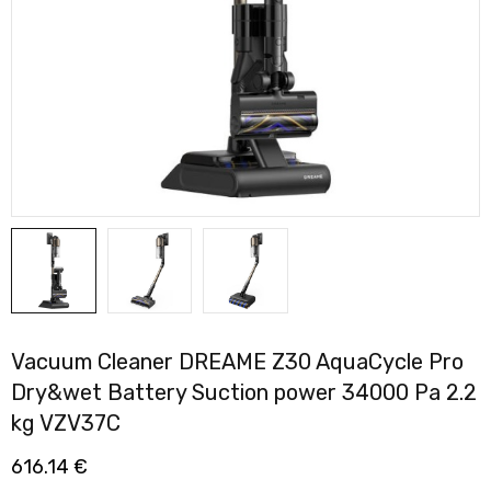
Vacuum Cleaner DREAME Z30 AquaCycle Pro
Dry&wet Battery Suction power 34000 Pa 2.2
kg VZV37C
616.14
€