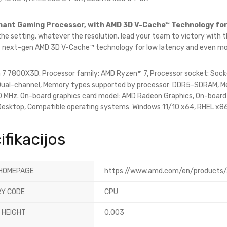
nant Gaming Processor, with AMD 3D V-Cache™ Technology f
e setting, whatever the resolution, lead your team to victory with th
f next-gen AMD 3D V-Cache™ technology for low latency and even m
7 7800X3D. Processor family: AMD Ryzen™ 7, Processor socket: Sock
Dual-channel, Memory types supported by processor: DDR5-SDRAM, M
MHz. On-board graphics card model: AMD Radeon Graphics, On-board 
esktop, Compatible operating systems: Windows 11/10 x64, RHEL x86
ifikacijos
HOMEPAGE
https://www.amd.com/en/products
Y CODE
CPU
 HEIGHT
0.003