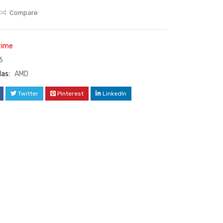
Compare
rime
6
las:
AMD
Twitter
Pinterest
LinkedIn