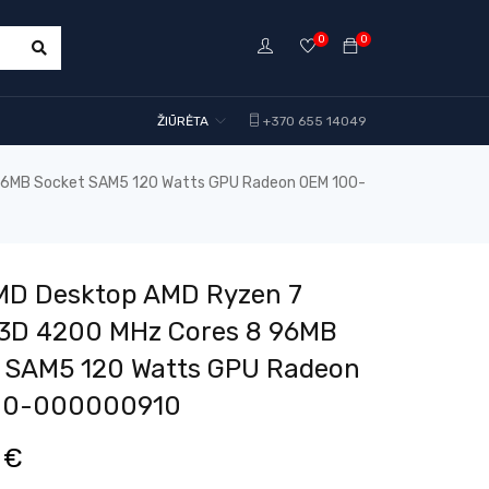
0
0
ŽIŪRĖTA
+370 655 14049
96MB Socket SAM5 120 Watts GPU Radeon OEM 100-
MD Desktop AMD Ryzen 7
3D 4200 MHz Cores 8 96MB
 SAM5 120 Watts GPU Radeon
00-000000910
0
€