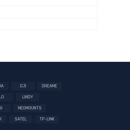
UA
DJI
DREAME
LG
LINDY
SI
NEOMOUNTS
K
SATEL
TP-LINK