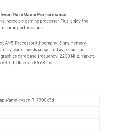
or Even More Game Performance
is incredible gaming processor. Plus, enjoy the
ore game performance.
et AM5, Processor lithography: 5 nm. Memory
emory clock speeds supported by processor:
graphics card base frequency: 2200 MHz. Market
 64-bit, Ubuntu x86 64-bit
/apu/amd-ryzen-7-7800x3d