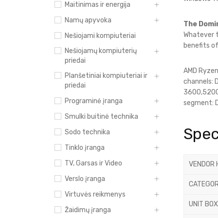
Maitinimas ir energija
Namų apyvoka
The Domi
Whatever th
Nešiojami kompiuteriai
benefits o
Nešiojamų kompiuterių
priedai
AMD Ryzen 
Planšetiniai kompiuteriai ir
channels: 
priedai
3600,5200 
Programinė įranga
segment: D
Smulki buitinė technika
Spec
Sodo technika
Tinklo įranga
TV, Garsas ir Video
VENDOR 
Verslo įranga
CATEGOR
Virtuvės reikmenys
UNIT BOX
Žaidimų įranga