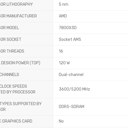
OR LITHOGRAPHY
5 nm
SOR MANUFACTURER
AMD
OR MODEL
7800X3D
OR SOCKET
Socket AM5
OR THREADS
16
 DESIGN POWER (TDP)
120 W
CHANNELS
Dual-channel
CLOCK SPEEDS
3600/5200 MHz
ED BY PROCESSOR
TYPES SUPPORTED BY
DDR5-SDRAM
SOR
E GRAPHICS CARD
No