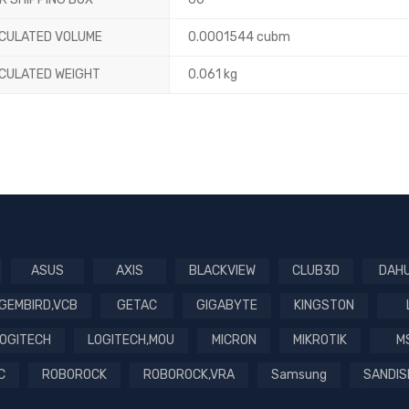
LCULATED VOLUME
0.0001544 cubm
LCULATED WEIGHT
0.061 kg
ASUS
AXIS
BLACKVIEW
CLUB3D
DAH
GEMBIRD,VCB
GETAC
GIGABYTE
KINGSTON
OGITECH
LOGITECH,MOU
MICRON
MIKROTIK
M
C
ROBOROCK
ROBOROCK,VRA
Samsung
SANDIS