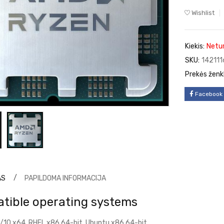
Wishlist
Kiekis:
Netu
SKU:
142111
Prekės ženk
Facebook
AS
PAPILDOMA INFORMACIJA
tible operating systems
/10 x64, RHEL x86 64-bit, Ubuntu x86 64-bit