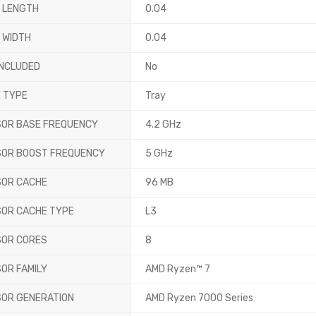
X LENGTH
0.04
 WIDTH
0.04
INCLUDED
No
 TYPE
Tray
OR BASE FREQUENCY
4.2 GHz
OR BOOST FREQUENCY
5 GHz
OR CACHE
96 MB
OR CACHE TYPE
L3
OR CORES
8
OR FAMILY
AMD Ryzen™ 7
OR GENERATION
AMD Ryzen 7000 Series