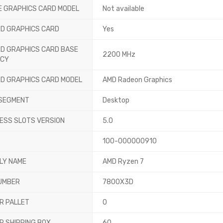
E GRAPHICS CARD MODEL
Not available
D GRAPHICS CARD
Yes
D GRAPHICS CARD BASE
2200 MHz
NCY
D GRAPHICS CARD MODEL
AMD Radeon Graphics
SEGMENT
Desktop
RESS SLOTS VERSION
5.0
100-000000910
ILY NAME
AMD Ryzen 7
UMBER
7800X3D
R PALLET
0
R SHIPPING BOX
60