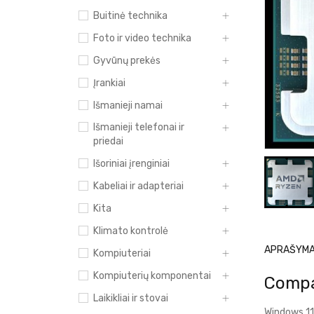
Buitinė technika
Foto ir video technika
Gyvūnų prekės
Įrankiai
Išmanieji namai
Išmanieji telefonai ir
priedai
Išoriniai įrenginiai
Kabeliai ir adapteriai
Kita
Klimato kontrolė
APRAŠYM
Kompiuteriai
Kompiuterių komponentai
Compa
Laikikliai ir stovai
Windows 11