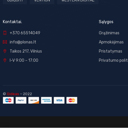
UBIQUITI
VENTION
WESTERN DIGITAL
Kontaktai.
Sąlygos
+370 65514049
Grąžinimas
info@plonas.lt
Apmokėjimas
Taikos 217, Vilnius
Pristatymas
I-V 9:00 – 17:00
Privatumo polit
©
Gideas
– 2022