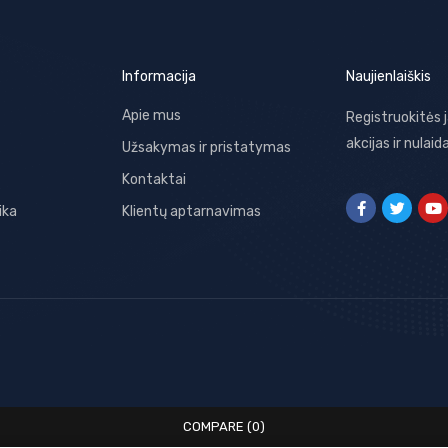
Informacija
Naujienlaiškis
Apie mus
Registruokitės 
akcijas ir nulaid
Užsakymas ir pristatymas
Kontaktai
ika
Klientų aptarnavimas
COMPARE
(0)