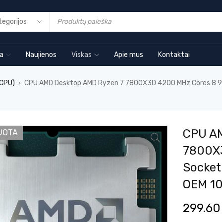
ia
Naujienos
Viskas
Apie mus
Kontaktai
(CPU)
CPU AMD Desktop AMD Ryzen 7 7800X3D 4200 MHz Cores 8 
›
CPU A
UOTA
7800X
Socket
OEM 1
299.6